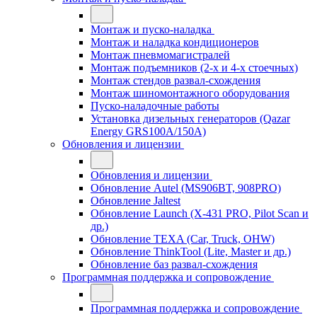
Монтаж и пуско-наладка
Монтаж и наладка кондиционеров
Монтаж пневмомагистралей
Монтаж подъемников (2-х и 4-х стоечных)
Монтаж стендов развал-схождения
Монтаж шиномонтажного оборудования
Пуско-наладочные работы
Установка дизельных генераторов (Qazar
Energy GRS100A/150A)
Обновления и лицензии
Обновления и лицензии
Обновление Autel (MS906BT, 908PRO)
Обновление Jaltest
Обновление Launch (X-431 PRO, Pilot Scan и
др.)
Обновление TEXA (Car, Truck, OHW)
Обновление ThinkTool (Lite, Master и др.)
Обновление баз развал-схождения
Программная поддержка и сопровождение
Программная поддержка и сопровождение