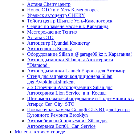
Астана Cherry центр
Новое СТО в г. Усть Каменогорск
Уральск автоцентр CHERY
Тойота центр Шыгыс Усть-Каменогорск
Сервис по замене масле в г. Караганда
Месторождение Тенгиз
Астана СТО
Автоцентр Hyundai Кокшетау
Автосервис в Косшы
Оборудование Sillan в @garage09.kz г. Караганда!
Автоподъемники Sillan для Автосервиса
"Diamond"
Автоподъемники Launch Европа для Автомир
Стенд для заправки кондиционера Sillan
для Avtoklimat.shmkent
2-х Стоечный Автоподъемник Sillan для
Автосервиса Lion Service, в п. Косшы
Шиномонтажное оборудование и Подъемники в г.
Атырау, Car_City_STO
Покрасочная камера Guangli GL3 B1 для Центра
Кузовного Ремонта Brooklyn
Автомобильный подъемник Sillan для
Автосервиса Bort01_Car_Service
Мы есть в твоем городе