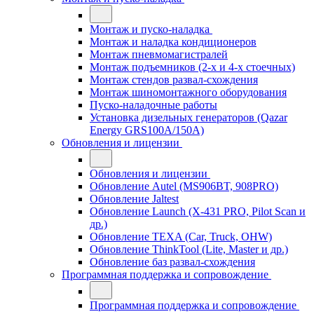
Монтаж и пуско-наладка
Монтаж и наладка кондиционеров
Монтаж пневмомагистралей
Монтаж подъемников (2-х и 4-х стоечных)
Монтаж стендов развал-схождения
Монтаж шиномонтажного оборудования
Пуско-наладочные работы
Установка дизельных генераторов (Qazar
Energy GRS100A/150A)
Обновления и лицензии
Обновления и лицензии
Обновление Autel (MS906BT, 908PRO)
Обновление Jaltest
Обновление Launch (X-431 PRO, Pilot Scan и
др.)
Обновление TEXA (Car, Truck, OHW)
Обновление ThinkTool (Lite, Master и др.)
Обновление баз развал-схождения
Программная поддержка и сопровождение
Программная поддержка и сопровождение