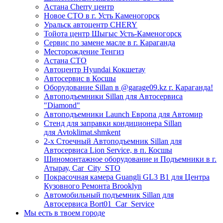
Астана Cherry центр
Новое СТО в г. Усть Каменогорск
Уральск автоцентр CHERY
Тойота центр Шыгыс Усть-Каменогорск
Сервис по замене масле в г. Караганда
Месторождение Тенгиз
Астана СТО
Автоцентр Hyundai Кокшетау
Автосервис в Косшы
Оборудование Sillan в @garage09.kz г. Караганда!
Автоподъемники Sillan для Автосервиса
"Diamond"
Автоподъемники Launch Европа для Автомир
Стенд для заправки кондиционера Sillan
для Avtoklimat.shmkent
2-х Стоечный Автоподъемник Sillan для
Автосервиса Lion Service, в п. Косшы
Шиномонтажное оборудование и Подъемники в г.
Атырау, Car_City_STO
Покрасочная камера Guangli GL3 B1 для Центра
Кузовного Ремонта Brooklyn
Автомобильный подъемник Sillan для
Автосервиса Bort01_Car_Service
Мы есть в твоем городе