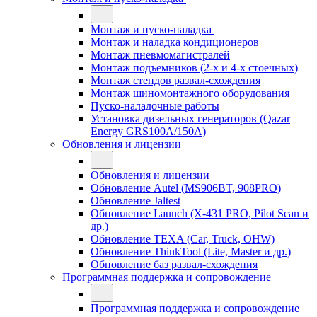
Монтаж и пуско-наладка
Монтаж и наладка кондиционеров
Монтаж пневмомагистралей
Монтаж подъемников (2-х и 4-х стоечных)
Монтаж стендов развал-схождения
Монтаж шиномонтажного оборудования
Пуско-наладочные работы
Установка дизельных генераторов (Qazar
Energy GRS100A/150A)
Обновления и лицензии
Обновления и лицензии
Обновление Autel (MS906BT, 908PRO)
Обновление Jaltest
Обновление Launch (X-431 PRO, Pilot Scan и
др.)
Обновление TEXA (Car, Truck, OHW)
Обновление ThinkTool (Lite, Master и др.)
Обновление баз развал-схождения
Программная поддержка и сопровождение
Программная поддержка и сопровождение