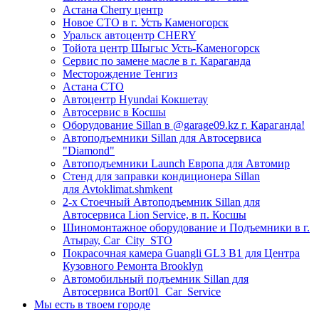
Астана Cherry центр
Новое СТО в г. Усть Каменогорск
Уральск автоцентр CHERY
Тойота центр Шыгыс Усть-Каменогорск
Сервис по замене масле в г. Караганда
Месторождение Тенгиз
Астана СТО
Автоцентр Hyundai Кокшетау
Автосервис в Косшы
Оборудование Sillan в @garage09.kz г. Караганда!
Автоподъемники Sillan для Автосервиса
"Diamond"
Автоподъемники Launch Европа для Автомир
Стенд для заправки кондиционера Sillan
для Avtoklimat.shmkent
2-х Стоечный Автоподъемник Sillan для
Автосервиса Lion Service, в п. Косшы
Шиномонтажное оборудование и Подъемники в г.
Атырау, Car_City_STO
Покрасочная камера Guangli GL3 B1 для Центра
Кузовного Ремонта Brooklyn
Автомобильный подъемник Sillan для
Автосервиса Bort01_Car_Service
Мы есть в твоем городе