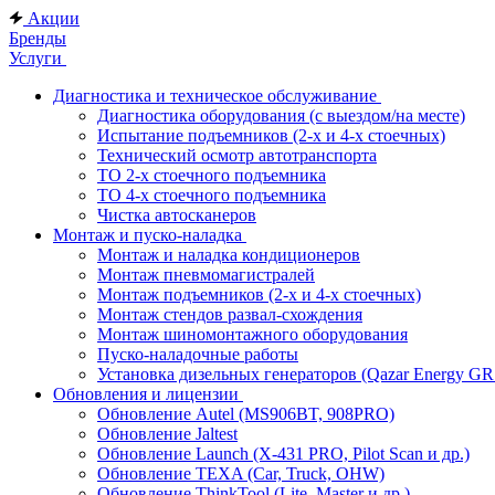
Акции
Бренды
Услуги
Диагностика и техническое обслуживание
Диагностика оборудования (с выездом/на месте)
Испытание подъемников (2-х и 4-х стоечных)
Технический осмотр автотранспорта
ТО 2-х стоечного подъемника
ТО 4-х стоечного подъемника
Чистка автосканеров
Монтаж и пуско-наладка
Монтаж и наладка кондиционеров
Монтаж пневмомагистралей
Монтаж подъемников (2-х и 4-х стоечных)
Монтаж стендов развал-схождения
Монтаж шиномонтажного оборудования
Пуско-наладочные работы
Установка дизельных генераторов (Qazar Energy G
Обновления и лицензии
Обновление Autel (MS906BT, 908PRO)
Обновление Jaltest
Обновление Launch (X-431 PRO, Pilot Scan и др.)
Обновление TEXA (Car, Truck, OHW)
Обновление ThinkTool (Lite, Master и др.)