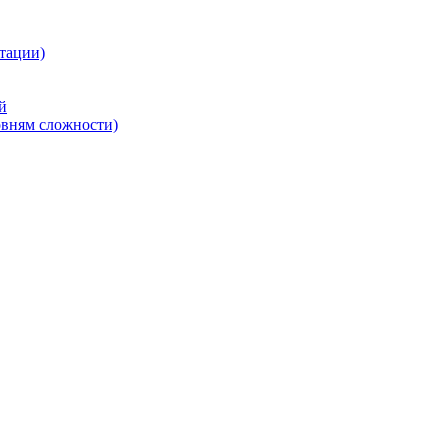
тации)
й
овням сложности)