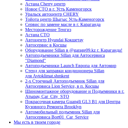
Астана Cherry центр
Новое СТО в г. Усть Каменогорск
Уральск автоцентр CHERY
Тойота центр Шыгыс Усть-Каменогорск
Сервис по замене масле в г. Караганда
Месторождение Тенгиз
Астана СТО
Автоцентр Hyundai Кокшетау
Автосервис в Косшы
Оборудование Sillan в @garage09.kz г. Караганда!
Автоподъемники Sillan для Автосервиса
"Diamond"
Автоподъемники Launch Европа для Автомир
Стенд для заправки кондиционера Sillan
для Avtoklimat.shmkent
2-х Стоечный Автоподъемник Sillan для
Автосервиса Lion Service, в п. Косшы
Шиномонтажное оборудование и Подъемники в г.
Атырау, Car_City_STO
Покрасочная камера Guangli GL3 B1 для Центра
Кузовного Ремонта Brooklyn
Автомобильный подъемник Sillan для
Автосервиса Bort01_Car_Service
Мы есть в твоем городе