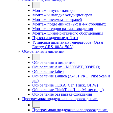
Монтаж и пуско-наладка
Монтаж и наладка кондиционеров
Монтаж пневмомагистралей
Монтаж подъемников (2-х и 4-х стоечных)
Монтаж стендов развал-схождения
Монтаж шиномонтажного оборудования
Пуско-наладочные работы
Установка дизельных генераторов (Qazar
Energy GRS100A/150A)
Обновления и лицензии
Обновления и лицензии
Обновление Autel (MS906BT, 908PRO)
Обновление Jaltest
Обновление Launch (X-431 PRO, Pilot Scan и
др.)
Обновление TEXA (Car, Truck, OHW)
Обновление ThinkTool (Lite, Master и др.)
Обновление баз развал-схождения
Программная поддержка и сопровождение
Программная поддержка и сопровождение