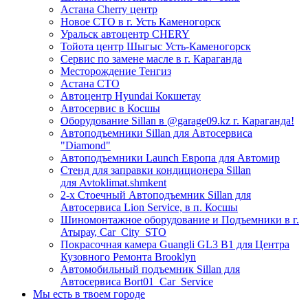
Астана Cherry центр
Новое СТО в г. Усть Каменогорск
Уральск автоцентр CHERY
Тойота центр Шыгыс Усть-Каменогорск
Сервис по замене масле в г. Караганда
Месторождение Тенгиз
Астана СТО
Автоцентр Hyundai Кокшетау
Автосервис в Косшы
Оборудование Sillan в @garage09.kz г. Караганда!
Автоподъемники Sillan для Автосервиса
"Diamond"
Автоподъемники Launch Европа для Автомир
Стенд для заправки кондиционера Sillan
для Avtoklimat.shmkent
2-х Стоечный Автоподъемник Sillan для
Автосервиса Lion Service, в п. Косшы
Шиномонтажное оборудование и Подъемники в г.
Атырау, Car_City_STO
Покрасочная камера Guangli GL3 B1 для Центра
Кузовного Ремонта Brooklyn
Автомобильный подъемник Sillan для
Автосервиса Bort01_Car_Service
Мы есть в твоем городе