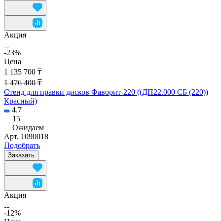
Акция
-23%
Цена
1 135 700 ₸
1 476 400 ₸
Стенд для правки дисков Фаворит-220 ((ДП22.000 СБ (220))
Красный)
4.7
15
Ожидаем
Арт.
1090018
Подобрать
Заказать
Акция
-12%