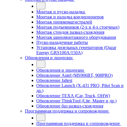
Монтаж и пуско-наладка
Монтаж и наладка кондиционеров
Монтаж пневмомагистралей
Монтаж подъемников (2-х и 4-х стоечных)
Монтаж стендов развал-схождения
Монтаж шиномонтажного оборудования
Пуско-наладочные работы
Установка дизельных генераторов (Qazar
Energy GRS100A/150A)
Обновления и лицензии
Обновления и лицензии
Обновление Autel (MS906BT, 908PRO)
Обновление Jaltest
Обновление Launch (X-431 PRO, Pilot Scan и
др.)
Обновление TEXA (Car, Truck, OHW)
Обновление ThinkTool (Lite, Master и др.)
Обновление баз развал-схождения
Программная поддержка и сопровождение
Программная поддержка и сопровождение