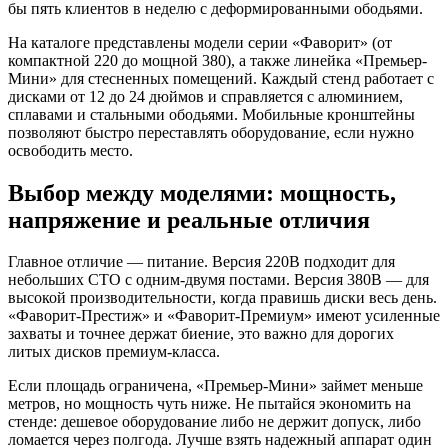
бы пять клиентов в неделю с деформированными ободьями.
На каталоге представлены модели серии «Фаворит» (от
компактной 220 до мощной 380), а также линейка «Премьер-
Мини» для стесненных помещений. Каждый стенд работает с
дисками от 12 до 24 дюймов и справляется с алюминием,
сплавами и стальными ободьями. Мобильные кронштейны
позволяют быстро переставлять оборудование, если нужно
освободить место.
Выбор между моделями: мощность,
напряжение и реальные отличия
Главное отличие — питание. Версия 220В подходит для
небольших СТО с одним-двумя постами. Версия 380В — для
высокой производительности, когда правишь диски весь день.
«Фаворит-Престиж» и «Фаворит-Премиум» имеют усиленные
захваты и точнее держат биение, это важно для дорогих
литых дисков премиум-класса.
Если площадь ограничена, «Премьер-Мини» займет меньше
метров, но мощность чуть ниже. Не пытайся экономить на
стенде: дешевое оборудование либо не держит допуск, либо
ломается через полгода. Лучше взять надежный аппарат один