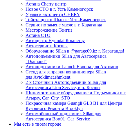
Астана Cherry центр
Новое СТО в г. Усть Каменогорск
Уральск автоцентр CHERY
Тойота центр Шыгыс Усть-Каменогорск
Сервис по замене масле в г. Караганда
Месторождение Тенгиз
Астана СТО
Автоцентр Hyundai Кокшетау
Автосервис в Косшы
Оборудование Sillan в @garage09.kz г. Караганда!
Автоподъемники Sillan для Автосервиса
"Diamond"
Автоподъемники Launch Европа для Автомир
Стенд для заправки кондиционера Sillan
для Avtoklimat.shmkent
2-х Стоечный Автоподъемник Sillan для
Автосервиса Lion Service, в п. Косшы
Шиномонтажное оборудование и Подъемники в г.
Атырау, Car_City_STO
Покрасочная камера Guangli GL3 B1 для Центра
Кузовного Ремонта Brooklyn
Автомобильный подъемник Sillan для
Автосервиса Bort01_Car_Service
Мы есть в твоем городе