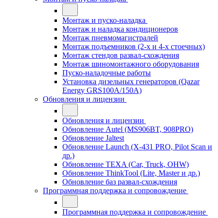
Монтаж и пуско-наладка
Монтаж и наладка кондиционеров
Монтаж пневмомагистралей
Монтаж подъемников (2-х и 4-х стоечных)
Монтаж стендов развал-схождения
Монтаж шиномонтажного оборудования
Пуско-наладочные работы
Установка дизельных генераторов (Qazar
Energy GRS100A/150A)
Обновления и лицензии
Обновления и лицензии
Обновление Autel (MS906BT, 908PRO)
Обновление Jaltest
Обновление Launch (X-431 PRO, Pilot Scan и
др.)
Обновление TEXA (Car, Truck, OHW)
Обновление ThinkTool (Lite, Master и др.)
Обновление баз развал-схождения
Программная поддержка и сопровождение
Программная поддержка и сопровождение