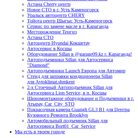
Астана Cherry центр
Новое СТО в г. Усть Каменогорск
Уральск автоцентр CHERY
Тойота центр Шыгыс Усть-Каменогорск
Сервис по замене масле в г. Караганда
Месторождение Тенгиз
Астана СТО
Автоцентр Hyundai Кокшетау
Автосервис в Косшы
Оборудование Sillan в @garage09.kz г. Караганда!
Автоподъемники Sillan для Автосервиса
"Diamond"
Автоподъемники Launch Европа для Автомир
Стенд для заправки кондиционера Sillan
для Avtoklimat.shmkent
2-х Стоечный Автоподъемник Sillan для
Автосервиса Lion Service, в п. Косшы
Шиномонтажное оборудование и Подъемники в г.
Атырау, Car_City_STO
Покрасочная камера Guangli GL3 B1 для Центра
Кузовного Ремонта Brooklyn
Автомобильный подъемник Sillan для
Автосервиса Bort01_Car_Service
Мы есть в твоем городе