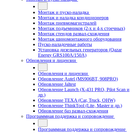
Монтаж и пуско-наладка
Монтаж и наладка кондиционеров
Монтаж пневмомагистралей
Монтаж подъемников (2-х и 4-х стоечных)
Монтаж стендов развал-схождения
Монтаж шиномонтажного оборудования
Пуско-наладочные работы
Установка дизельных генераторов (Qazar
Energy GRS100A/150A)
Обновления и лицензии
Обновления и лицензии
Обновление Autel (MS906BT, 908PRO)
Обновление Jaltest
Обновление Launch (X-431 PRO, Pilot Scan и
др.)
Обновление TEXA (Car, Truck, OHW)
Обновление ThinkTool (Lite, Master и др.)
Обновление баз развал-схождения
Программная поддержка и сопровождение
Программная поддержка и сопровождение