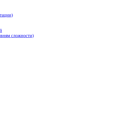
тации)
й
овням сложности)