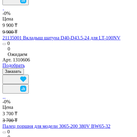
-0%
Цена
9 900 ₸
9 900 ₸
21135001 Вкладыш шатуна D40-D43.5-24 для LT-100NV
0
0
Ожидаем
Арт.
1310606
Подобрать
Заказать
-0%
Цена
3 700 ₸
3 700 ₸
Палец поршня для модели 3065-200 380V BW65-32
0