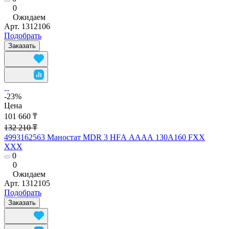
0
Ожидаем
Арт.
1312106
Подобрать
Заказать
-23%
Цена
101 660 ₸
132 210 ₸
4993162563 Маностат MDR 3 НFА AААА 130А160 FХХ
ХХХ
0
0
Ожидаем
Арт.
1312105
Подобрать
Заказать