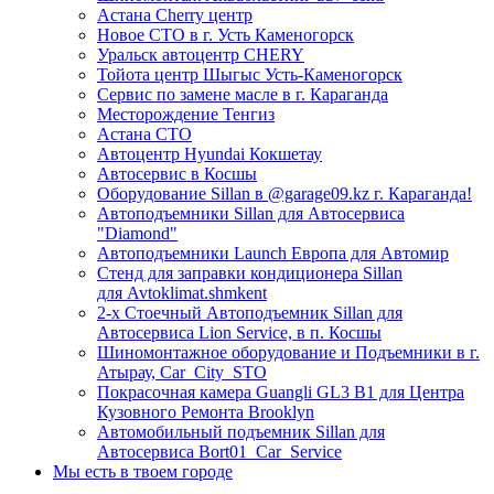
Астана Cherry центр
Новое СТО в г. Усть Каменогорск
Уральск автоцентр CHERY
Тойота центр Шыгыс Усть-Каменогорск
Сервис по замене масле в г. Караганда
Месторождение Тенгиз
Астана СТО
Автоцентр Hyundai Кокшетау
Автосервис в Косшы
Оборудование Sillan в @garage09.kz г. Караганда!
Автоподъемники Sillan для Автосервиса
"Diamond"
Автоподъемники Launch Европа для Автомир
Стенд для заправки кондиционера Sillan
для Avtoklimat.shmkent
2-х Стоечный Автоподъемник Sillan для
Автосервиса Lion Service, в п. Косшы
Шиномонтажное оборудование и Подъемники в г.
Атырау, Car_City_STO
Покрасочная камера Guangli GL3 B1 для Центра
Кузовного Ремонта Brooklyn
Автомобильный подъемник Sillan для
Автосервиса Bort01_Car_Service
Мы есть в твоем городе