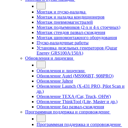
Монтаж и пуско-наладка
Монтаж и наладка кондиционеров
Монтаж пневмомагистралей
Монтаж подъемников (2-х и 4-х стоечных)
Монтаж стендов развал-схождения
Монтаж шиномонтажного оборудования
Пуско-наладочные работы
Установка дизельных генераторов (Qazar
Energy GRS100A/150A)
Обновления и лицензии
Обновления и лицензии
Обновление Autel (MS906BT, 908PRO)
Обновление Jaltest
Обновление Launch (X-431 PRO, Pilot Scan и
др.)
Обновление TEXA (Car, Truck, OHW)
Обновление ThinkTool (Lite, Master и др.)
Обновление баз развал-схождения
Программная поддержка и сопровождение
Программная поддержка и сопровождение