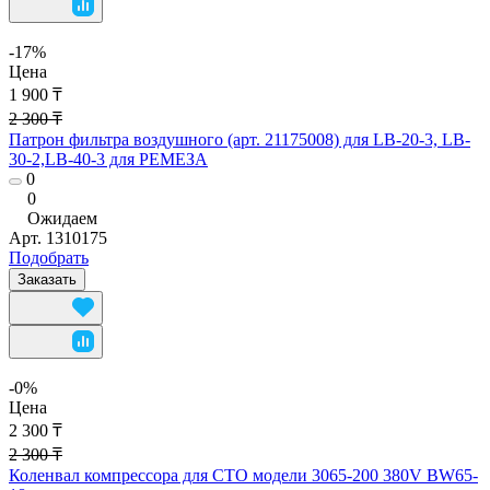
-17%
Цена
1 900 ₸
2 300 ₸
Патрон фильтра воздушного (арт. 21175008) для LB-20-3, LB-
30-2,LB-40-3 для РЕМЕЗА
0
0
Ожидаем
Арт.
1310175
Подобрать
Заказать
-0%
Цена
2 300 ₸
2 300 ₸
Коленвал компрессора для СТО модели 3065-200 380V BW65-