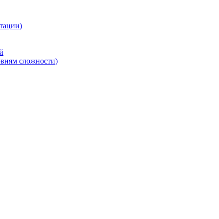
тации)
й
овням сложности)