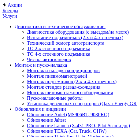
Акции
Бренды
Услуги
Диагностика и техническое обслуживание
Диагностика оборудования (с выездом/на месте)
Испытание подъемников (2-х и 4-х стоечных)
Технический осмотр автотранспорта
ТО 2-х стоечного подъемника
ТО 4-х стоечного подъемника
Чистка автосканеров
Монтаж и пуско-наладка
Монтаж и наладка кондиционеров
Монтаж пневмомагистралей
Монтаж подъемников (2-х и 4-х стоечных)
Монтаж стендов развал-схождения
Монтаж шиномонтажного оборудования
Пуско-наладочные работы
Установка дизельных генераторов (Qazar Energy G
Обновления и лицензии
Обновление Autel (MS906BT, 908PRO)
Обновление Jaltest
Обновление Launch (X-431 PRO, Pilot Scan и др.)
Обновление TEXA (Car, Truck, OHW)
Обновление ThinkTool (Lite, Master и др.)