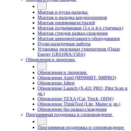
Монтаж и пуско-наладка
Монтаж и наладка кондиционеров
Монтаж пневмомагистралей
Монтаж подъемников (2-х и 4-х стоечных)
Монтаж стендов развал-схождения
Монтаж шиномонтажного оборудования
Пуско-наладочные работы
Установка дизельных генераторов (Qazar
Energy GRS100A/150A)
Обновления и лицензии
Обновления и лицензии
Обновление Autel (MS906BT, 908PRO)
Обновление Jaltest
Обновление Launch (X-431 PRO, Pilot Scan и
др.)
Обновление TEXA (Car, Truck, OHW)
Обновление ThinkTool (Lite, Master и др.)
Обновление баз развал-схождения
Программная поддержка и сопровождение
Программная поддержка и сопровождение