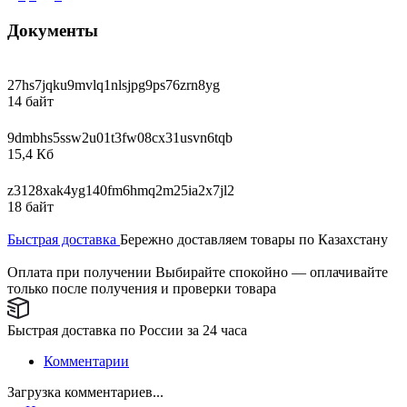
Документы
27hs7jqku9mvlq1nlsjpg9ps76zrn8yg
14 байт
9dmbhs5ssw2u01t3fw08cx31usvn6tqb
15,4 Кб
z3128xak4yg140fm6hmq2m25ia2x7jl2
18 байт
Быстрая доставка
Бережно доставляем товары по Казахстану
Оплата при получении
Выбирайте спокойно — оплачивайте
только после получения и проверки товара
Быстрая доставка по России за 24 часа
Комментарии
Загрузка комментариев...