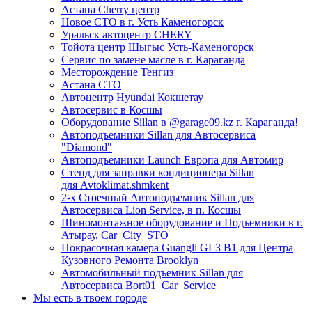
Астана Cherry центр
Новое СТО в г. Усть Каменогорск
Уральск автоцентр CHERY
Тойота центр Шыгыс Усть-Каменогорск
Сервис по замене масле в г. Караганда
Месторождение Тенгиз
Астана СТО
Автоцентр Hyundai Кокшетау
Автосервис в Косшы
Оборудование Sillan в @garage09.kz г. Караганда!
Автоподъемники Sillan для Автосервиса
"Diamond"
Автоподъемники Launch Европа для Автомир
Стенд для заправки кондиционера Sillan
для Avtoklimat.shmkent
2-х Стоечный Автоподъемник Sillan для
Автосервиса Lion Service, в п. Косшы
Шиномонтажное оборудование и Подъемники в г.
Атырау, Car_City_STO
Покрасочная камера Guangli GL3 B1 для Центра
Кузовного Ремонта Brooklyn
Автомобильный подъемник Sillan для
Автосервиса Bort01_Car_Service
Мы есть в твоем городе