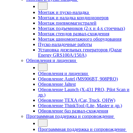
Монтаж и пуско-наладка
Монтаж и наладка кондиционеров
Монтаж пневмомагистралей
Монтаж подъемников (2-х и 4-х стоечных)
Монтаж стендов развал-схождения
Монтаж шиномонтажного оборудования
Пуско-наладочные работы
Установка дизельных генераторов (Qazar
Energy GRS100A/150A)
Обновления и лицензии
Обновления и лицензии
Обновление Autel (MS906BT, 908PRO)
Обновление Jaltest
Обновление Launch (X-431 PRO, Pilot Scan и
др.)
Обновление TEXA (Car, Truck, OHW)
Обновление ThinkTool (Lite, Master и др.)
Обновление баз развал-схождения
Программная поддержка и сопровождение
Программная поддержка и сопровождение