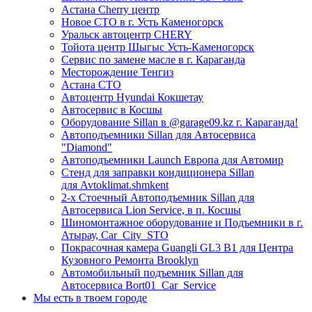
Астана Cherry центр
Новое СТО в г. Усть Каменогорск
Уральск автоцентр CHERY
Тойота центр Шыгыс Усть-Каменогорск
Сервис по замене масле в г. Караганда
Месторождение Тенгиз
Астана СТО
Автоцентр Hyundai Кокшетау
Автосервис в Косшы
Оборудование Sillan в @garage09.kz г. Караганда!
Автоподъемники Sillan для Автосервиса
"Diamond"
Автоподъемники Launch Европа для Автомир
Стенд для заправки кондиционера Sillan
для Avtoklimat.shmkent
2-х Стоечный Автоподъемник Sillan для
Автосервиса Lion Service, в п. Косшы
Шиномонтажное оборудование и Подъемники в г.
Атырау, Car_City_STO
Покрасочная камера Guangli GL3 B1 для Центра
Кузовного Ремонта Brooklyn
Автомобильный подъемник Sillan для
Автосервиса Bort01_Car_Service
Мы есть в твоем городе