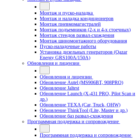
Монтаж и пуско-наладка
Монтаж и наладка кондиционеров
Монтаж пневмомагистралей
Монтаж подъемников (2-х и 4-х стоечных)
Монтаж стендов развал-схождения
Монтаж шиномонтажного оборудования
Пуско-наладочные работы
Установка дизельных генераторов (Qazar
Energy GRS100A/150A)
Обновления и лицензии
Обновления и лицензии
Обновление Autel (MS906BT, 908PRO)
Обновление Jaltest
Обновление Launch (X-431 PRO, Pilot Scan и
др.)
Обновление TEXA (Car, Truck, OHW)
Обновление ThinkTool (Lite, Master и др.)
Обновление баз развал-схождения
Программная поддержка и сопровождение
Программная поддержка и сопровождение