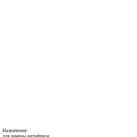
Назначение
для замены антифриза