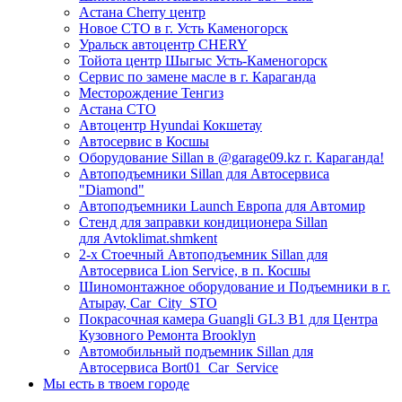
Астана Cherry центр
Новое СТО в г. Усть Каменогорск
Уральск автоцентр CHERY
Тойота центр Шыгыс Усть-Каменогорск
Сервис по замене масле в г. Караганда
Месторождение Тенгиз
Астана СТО
Автоцентр Hyundai Кокшетау
Автосервис в Косшы
Оборудование Sillan в @garage09.kz г. Караганда!
Автоподъемники Sillan для Автосервиса
"Diamond"
Автоподъемники Launch Европа для Автомир
Стенд для заправки кондиционера Sillan
для Avtoklimat.shmkent
2-х Стоечный Автоподъемник Sillan для
Автосервиса Lion Service, в п. Косшы
Шиномонтажное оборудование и Подъемники в г.
Атырау, Car_City_STO
Покрасочная камера Guangli GL3 B1 для Центра
Кузовного Ремонта Brooklyn
Автомобильный подъемник Sillan для
Автосервиса Bort01_Car_Service
Мы есть в твоем городе