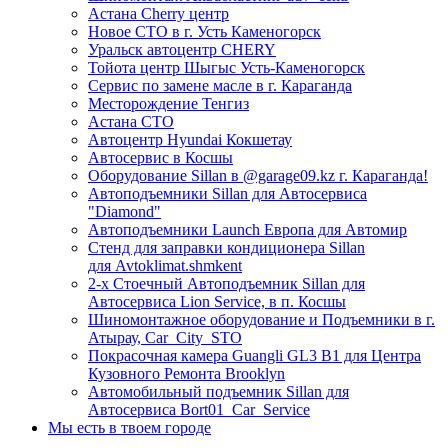
Астана Cherry центр
Новое СТО в г. Усть Каменогорск
Уральск автоцентр CHERY
Тойота центр Шыгыс Усть-Каменогорск
Сервис по замене масле в г. Караганда
Месторождение Тенгиз
Астана СТО
Автоцентр Hyundai Кокшетау
Автосервис в Косшы
Оборудование Sillan в @garage09.kz г. Караганда!
Автоподъемники Sillan для Автосервиса
"Diamond"
Автоподъемники Launch Европа для Автомир
Стенд для заправки кондиционера Sillan
для Avtoklimat.shmkent
2-х Стоечный Автоподъемник Sillan для
Автосервиса Lion Service, в п. Косшы
Шиномонтажное оборудование и Подъемники в г.
Атырау, Car_City_STO
Покрасочная камера Guangli GL3 B1 для Центра
Кузовного Ремонта Brooklyn
Автомобильный подъемник Sillan для
Автосервиса Bort01_Car_Service
Мы есть в твоем городе