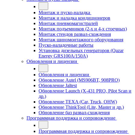
Монтаж и пуско-наладка
Монтаж и наладка кондиционеров
Монтаж пневмомагистралей
Монтаж подъемников (2-х и 4-х стоечных)
Монтаж стендов развал-схождения
Монтаж шиномонтажного оборудования
Пуско-наладочные работы
Установка дизельных генераторов (Qazar
Energy GRS100A/150A)
Обновления и лицензии
Обновления и лицензии
Обновление Autel (MS906BT, 908PRO)
Обновление Jaltest
Обновление Launch (X-431 PRO, Pilot Scan и
др.)
Обновление TEXA (Car, Truck, OHW)
Обновление ThinkTool (Lite, Master и др.)
Обновление баз развал-схождения
Программная поддержка и сопровождение
Программная поддержка и сопровождение