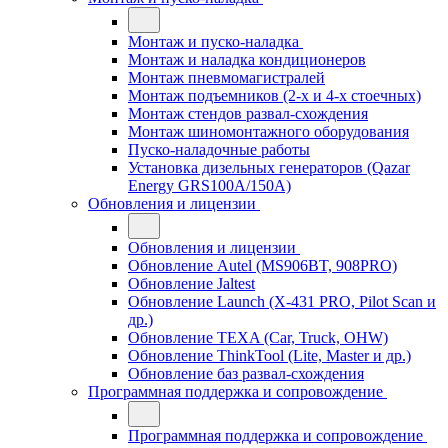
Монтаж и пуско-наладка
Монтаж и наладка кондиционеров
Монтаж пневмомагистралей
Монтаж подъемников (2-х и 4-х стоечных)
Монтаж стендов развал-схождения
Монтаж шиномонтажного оборудования
Пуско-наладочные работы
Установка дизельных генераторов (Qazar
Energy GRS100A/150A)
Обновления и лицензии
Обновления и лицензии
Обновление Autel (MS906BT, 908PRO)
Обновление Jaltest
Обновление Launch (X-431 PRO, Pilot Scan и
др.)
Обновление TEXA (Car, Truck, OHW)
Обновление ThinkTool (Lite, Master и др.)
Обновление баз развал-схождения
Программная поддержка и сопровождение
Программная поддержка и сопровождение