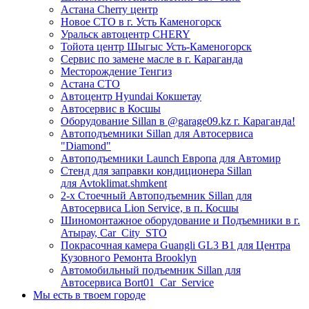
Астана Cherry центр
Новое СТО в г. Усть Каменогорск
Уральск автоцентр CHERY
Тойота центр Шыгыс Усть-Каменогорск
Сервис по замене масле в г. Караганда
Месторождение Тенгиз
Астана СТО
Автоцентр Hyundai Кокшетау
Автосервис в Косшы
Оборудование Sillan в @garage09.kz г. Караганда!
Автоподъемники Sillan для Автосервиса
"Diamond"
Автоподъемники Launch Европа для Автомир
Стенд для заправки кондиционера Sillan
для Avtoklimat.shmkent
2-х Стоечный Автоподъемник Sillan для
Автосервиса Lion Service, в п. Косшы
Шиномонтажное оборудование и Подъемники в г.
Атырау, Car_City_STO
Покрасочная камера Guangli GL3 B1 для Центра
Кузовного Ремонта Brooklyn
Автомобильный подъемник Sillan для
Автосервиса Bort01_Car_Service
Мы есть в твоем городе