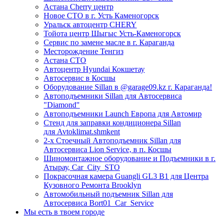
Астана Cherry центр
Новое СТО в г. Усть Каменогорск
Уральск автоцентр CHERY
Тойота центр Шыгыс Усть-Каменогорск
Сервис по замене масле в г. Караганда
Месторождение Тенгиз
Астана СТО
Автоцентр Hyundai Кокшетау
Автосервис в Косшы
Оборудование Sillan в @garage09.kz г. Караганда!
Автоподъемники Sillan для Автосервиса
"Diamond"
Автоподъемники Launch Европа для Автомир
Стенд для заправки кондиционера Sillan
для Avtoklimat.shmkent
2-х Стоечный Автоподъемник Sillan для
Автосервиса Lion Service, в п. Косшы
Шиномонтажное оборудование и Подъемники в г.
Атырау, Car_City_STO
Покрасочная камера Guangli GL3 B1 для Центра
Кузовного Ремонта Brooklyn
Автомобильный подъемник Sillan для
Автосервиса Bort01_Car_Service
Мы есть в твоем городе