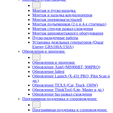
Монтаж и пуско-наладка
Монтаж и наладка кондиционеров
Монтаж пневмомагистралей
Монтаж подъемников (2-х и 4-х стоечных)
Монтаж стендов развал-схождения
Монтаж шиномонтажного оборудования
Пуско-наладочные работы
Установка дизельных генераторов (Qazar
Energy GRS100A/150A)
Обновления и лицензии
Обновления и лицензии
Обновление Autel (MS906BT, 908PRO)
Обновление Jaltest
Обновление Launch (X-431 PRO, Pilot Scan и
др.)
Обновление TEXA (Car, Truck, OHW)
Обновление ThinkTool (Lite, Master и др.)
Обновление баз развал-схождения
Программная поддержка и сопровождение
Программная поддержка и сопровождение