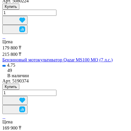
Арт.
5080224
Купить
Цена
179 800 ₸
215 800 ₸
Бензиновый мотокультиватор Qazar MS100 MQ (7 л.с.)
4.75
49
В наличии
Арт.
5190374
Купить
Цена
169 900 ₸