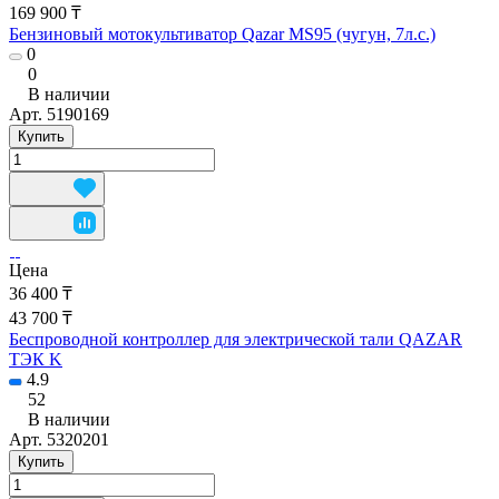
169 900 ₸
Бензиновый мотокультиватор Qazar MS95 (чугун, 7л.с.)
0
0
В наличии
Арт.
5190169
Купить
Цена
36 400 ₸
43 700 ₸
Беспроводной контроллер для электрической тали QAZAR
ТЭК K
4.9
52
В наличии
Арт.
5320201
Купить