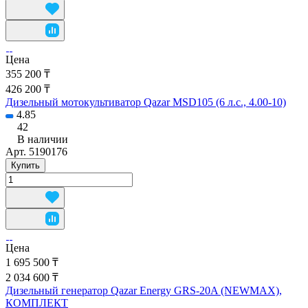
Цена
355 200 ₸
426 200 ₸
Дизельный мотокультиватор Qazar MSD105 (6 л.с., 4.00-10)
4.85
42
В наличии
Арт.
5190176
Купить
Цена
1 695 500 ₸
2 034 600 ₸
Дизельный генератор Qazar Energy GRS-20A (NEWMAX),
КОМПЛЕКТ