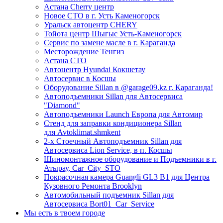
Астана Cherry центр
Новое СТО в г. Усть Каменогорск
Уральск автоцентр CHERY
Тойота центр Шыгыс Усть-Каменогорск
Сервис по замене масле в г. Караганда
Месторождение Тенгиз
Астана СТО
Автоцентр Hyundai Кокшетау
Автосервис в Косшы
Оборудование Sillan в @garage09.kz г. Караганда!
Автоподъемники Sillan для Автосервиса
"Diamond"
Автоподъемники Launch Европа для Автомир
Стенд для заправки кондиционера Sillan
для Avtoklimat.shmkent
2-х Стоечный Автоподъемник Sillan для
Автосервиса Lion Service, в п. Косшы
Шиномонтажное оборудование и Подъемники в г.
Атырау, Car_City_STO
Покрасочная камера Guangli GL3 B1 для Центра
Кузовного Ремонта Brooklyn
Автомобильный подъемник Sillan для
Автосервиса Bort01_Car_Service
Мы есть в твоем городе