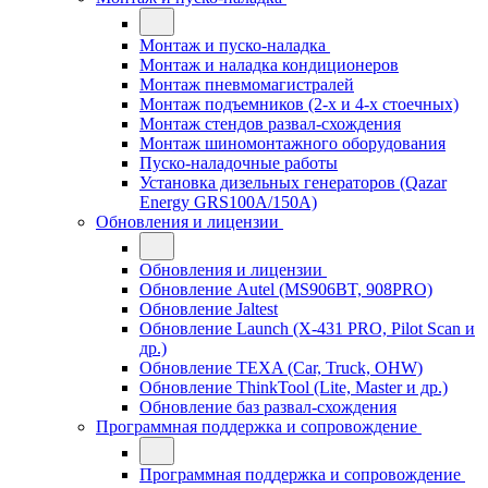
Монтаж и пуско-наладка
Монтаж и наладка кондиционеров
Монтаж пневмомагистралей
Монтаж подъемников (2-х и 4-х стоечных)
Монтаж стендов развал-схождения
Монтаж шиномонтажного оборудования
Пуско-наладочные работы
Установка дизельных генераторов (Qazar
Energy GRS100A/150A)
Обновления и лицензии
Обновления и лицензии
Обновление Autel (MS906BT, 908PRO)
Обновление Jaltest
Обновление Launch (X-431 PRO, Pilot Scan и
др.)
Обновление TEXA (Car, Truck, OHW)
Обновление ThinkTool (Lite, Master и др.)
Обновление баз развал-схождения
Программная поддержка и сопровождение
Программная поддержка и сопровождение