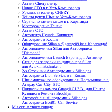
Астана Cherry центр
Новое СТО в г. Усть Каменогорск
Уральск автоцентр CHERY
Тойота центр Шыгыс Усть-Каменогорск
Сервис по замене масле в г. Караганда
Месторождение Тенгиз
Астана СТО
Автоцентр Hyundai Кокшетау
Автосервис в Косшы
Оборудование Sillan в @garage09.kz г. Караганда!
Автоподъемники Sillan для Автосервиса
"Diamond"
Автоподъемники Launch Европа для Автомир
Стенд для заправки кондиционера Sillan
для Avtoklimat.shmkent
2-х Стоечный Автоподъемник Sillan для
Автосервиса Lion Service, в п. Косшы
Шиномонтажное оборудование и Подъемники в г.
Атырау, Car_City_STO
Покрасочная камера Guangli GL3 B1 для Центра
Кузовного Ремонта Brooklyn
Автомобильный подъемник Sillan для
Автосервиса Bort01_Car_Service
Мы есть в твоем городе