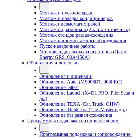
Монтаж и пуско-наладка
Монтаж и наладка кондиционеров
Монтаж пневмомагистралей
Монтаж подъемников (2-х и 4-х стоечных)
Монтаж стендов развал-схождения
Монтаж шиномонтажного оборудования
Пуско-наладочные работы
Установка дизельных генераторов (Qazar
Energy GRS100A/150A)
Обновления и лицензии
Обновления и лицензии
Обновление Autel (MS906BT, 908PRO)
Обновление Jaltest
Обновление Launch (X-431 PRO, Pilot Scan и
др.)
Обновление TEXA (Car, Truck, OHW)
Обновление ThinkTool (Lite, Master и др.)
Обновление баз развал-схождения
Программная поддержка и сопровождение
Программная поддержка и сопровождение