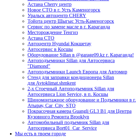
Астана Cherry центр
Новое СТО в г. Усть Каменогорск
Уральск автоцентр CHERY
Тойота центр Шыгыс Усть-Каменогорск
Сервис по замене масле в г. Караганда
Месторождение Тенгиз
Астана СТО
Автоцентр Hyundai Кокшетау
Автосервис в Косшы
Оборудование Sillan в @garage09.kz г. Караганда!
Автоподъемники Sillan для Автосервиса
"Diamond"
Автоподъемники Launch Европа для Автомир
Стенд для заправки кондиционера Sillan
для Avtoklimat.shmkent
2-х Стоечный Автоподъемник Sillan для
Автосервиса Lion Service, в п. Косшы
Шиномонтажное оборудование и Подъемники в г.
Атырау, Car_City_STO
Покрасочная камера Guangli GL3 B1 для Центра
Кузовного Ремонта Brooklyn
Автомобильный подъемник Sillan для
Автосервиса Bort01_Car_Service
Мы есть в твоем городе