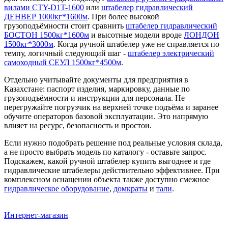
вилами CTY-D1T-1600
или
штабелер гидравлический
ДЕНВЕР 1000кг*1600м
. При более высокой
грузоподъёмности стоит сравнить
штабелер гидравлический
БОСТОН 1500кг*1600м
и высотные модели вроде
ЛОНДОН
1500кг*3000м
. Когда ручной штабелер уже не справляется по
темпу, логичный следующий шаг -
штабелер электрический
самоходный СЕУЛ 1500кг*4500м
.
Отдельно учитывайте документы для предприятия в
Казахстане: паспорт изделия, маркировку, данные по
грузоподъёмности и инструкции для персонала. Не
перегружайте погрузчик на верхней точке подъёма и заранее
обучите операторов базовой эксплуатации. Это напрямую
влияет на ресурс, безопасность и простои.
Если нужно подобрать решение под реальные условия склада,
а не просто выбрать модель по каталогу - оставьте запрос.
Подскажем, какой ручной штабелер купить выгоднее и где
гидравлические штабелеры действительно эффективнее. При
комплексном оснащении объекта также доступно смежное
гидравлическое оборудование
,
домкраты
и
тали
.
Интернет-магазин