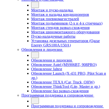
Монтаж и пуско-наладка
Монтаж и наладка кондиционеров
Монтаж пневмомагистралей
Монтаж подъемников (2-х и 4-х стоечных)
Монтаж стендов развал-схождения
Монтаж шиномонтажного оборудования
Пуско-наладочные работы
Установка дизельных генераторов (Qazar
Energy GRS100A/150A)
Обновления и лицензии
Обновления и лицензии
Обновление Autel (MS906BT, 908PRO)
Обновление Jaltest
Обновление Launch (X-431 PRO, Pilot Scan и
др.)
Обновление TEXA (Car, Truck, OHW)
Обновление ThinkTool (Lite, Master и др.)
Обновление баз развал-схождения
Программная поддержка и сопровождение
Программная поддержка и сопровождение