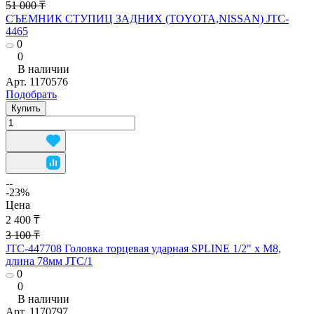
51 000 ₸
СЪЕМНИК СТУПИЦ ЗАДНИХ (TOYOTA,NISSAN) JTC-
4465
0
0
В наличии
Арт.
1170576
Подобрать
Купить
-23%
Цена
2 400 ₸
3 100 ₸
JTC-447708 Головка торцевая ударная SPLINE 1/2" х M8,
длина 78мм JTC/1
0
0
В наличии
Арт.
1170797