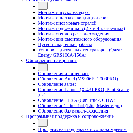
Монтаж и пуско-наладка
Монтаж и наладка кондиционеров
Монтаж пневмомагистралей
Монтаж подъемников (2-х и 4-х стоечных)
Монтаж стендов развал-схождения
Монтаж шиномонтажного оборудования
Пуско-наладочные работы
Установка дизельных генераторов (Qazar
Energy GRS100A/150A)
Обновления и лицензии
Обновления и лицензии
Обновление Autel (MS906BT, 908PRO)
Обновление Jaltest
Обновление Launch (X-431 PRO, Pilot Scan и
др.)
Обновление TEXA (Car, Truck, OHW)
Обновление ThinkTool (Lite, Master и др.)
Обновление баз развал-схождения
Программная поддержка и сопровождение
Программная поддержка и сопровождение