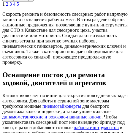
1
2
3
4
5
Скорость ремонта и безопасность слесарных работ напрямую
зависят от оснащения рабочих мест. В этом разделе собраны
акционные предложения, позволяющие купить инструменты
для СТО в Казахстане для слесарного цеха, участка
диагностики или моториста. Скидки дают возможность
снизить затраты при закупке ручных наборов,
пневматических гайковертов, динамометрических ключей и
съемников. Также в категорию попадает оборудование для
автосервиса со скидкой, проходящее предпродажную
проверку.
Оснащение постов для ремонта
ходовой, двигателей и агрегатов
Каталог включает позиции для закрытия повседневных задач
автосервиса. Для работы в сервисной зоне мастерам
требуются мощные
пневмогайковерты
для быстрого
демонтажа колес и подвески, а также универсальные
динамометрические и рожково-накидные ключи
. Чтобы
укомплектовать слесарный пост или выездную бригаду под
ключ, в раздел добавляют готовые
наборы инструментов
в
ложементах и кейсах, а также узкопрофильные съемники и