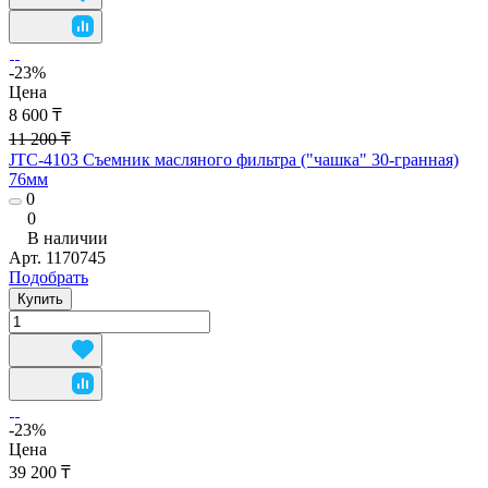
-23%
Цена
8 600 ₸
11 200 ₸
JTC-4103 Съемник масляного фильтра ("чашка" 30-гранная)
76мм
0
0
В наличии
Арт.
1170745
Подобрать
Купить
-23%
Цена
39 200 ₸