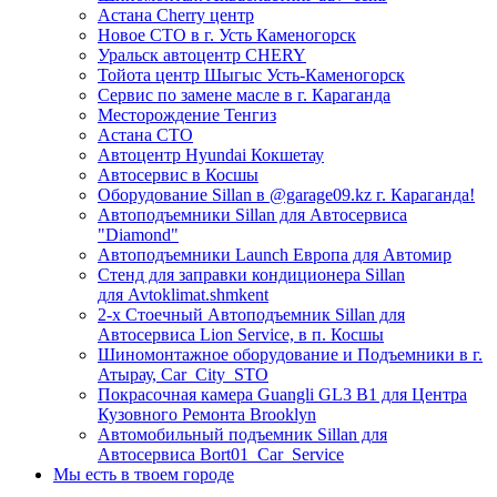
Астана Cherry центр
Новое СТО в г. Усть Каменогорск
Уральск автоцентр CHERY
Тойота центр Шыгыс Усть-Каменогорск
Сервис по замене масле в г. Караганда
Месторождение Тенгиз
Астана СТО
Автоцентр Hyundai Кокшетау
Автосервис в Косшы
Оборудование Sillan в @garage09.kz г. Караганда!
Автоподъемники Sillan для Автосервиса
"Diamond"
Автоподъемники Launch Европа для Автомир
Стенд для заправки кондиционера Sillan
для Avtoklimat.shmkent
2-х Стоечный Автоподъемник Sillan для
Автосервиса Lion Service, в п. Косшы
Шиномонтажное оборудование и Подъемники в г.
Атырау, Car_City_STO
Покрасочная камера Guangli GL3 B1 для Центра
Кузовного Ремонта Brooklyn
Автомобильный подъемник Sillan для
Автосервиса Bort01_Car_Service
Мы есть в твоем городе