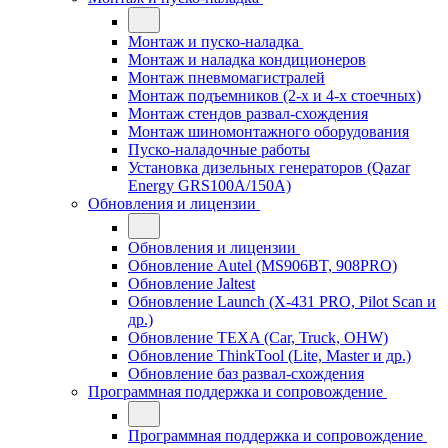
Монтаж и пуско-наладка
Монтаж и наладка кондиционеров
Монтаж пневмомагистралей
Монтаж подъемников (2-х и 4-х стоечных)
Монтаж стендов развал-схождения
Монтаж шиномонтажного оборудования
Пуско-наладочные работы
Установка дизельных генераторов (Qazar
Energy GRS100A/150A)
Обновления и лицензии
Обновления и лицензии
Обновление Autel (MS906BT, 908PRO)
Обновление Jaltest
Обновление Launch (X-431 PRO, Pilot Scan и
др.)
Обновление TEXA (Car, Truck, OHW)
Обновление ThinkTool (Lite, Master и др.)
Обновление баз развал-схождения
Программная поддержка и сопровождение
Программная поддержка и сопровождение