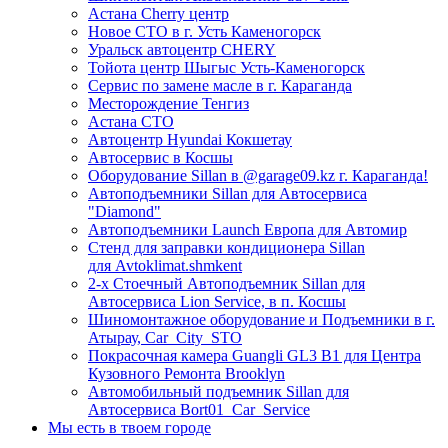
Астана Cherry центр
Новое СТО в г. Усть Каменогорск
Уральск автоцентр CHERY
Тойота центр Шыгыс Усть-Каменогорск
Сервис по замене масле в г. Караганда
Месторождение Тенгиз
Астана СТО
Автоцентр Hyundai Кокшетау
Автосервис в Косшы
Оборудование Sillan в @garage09.kz г. Караганда!
Автоподъемники Sillan для Автосервиса
"Diamond"
Автоподъемники Launch Европа для Автомир
Стенд для заправки кондиционера Sillan
для Avtoklimat.shmkent
2-х Стоечный Автоподъемник Sillan для
Автосервиса Lion Service, в п. Косшы
Шиномонтажное оборудование и Подъемники в г.
Атырау, Car_City_STO
Покрасочная камера Guangli GL3 B1 для Центра
Кузовного Ремонта Brooklyn
Автомобильный подъемник Sillan для
Автосервиса Bort01_Car_Service
Мы есть в твоем городе