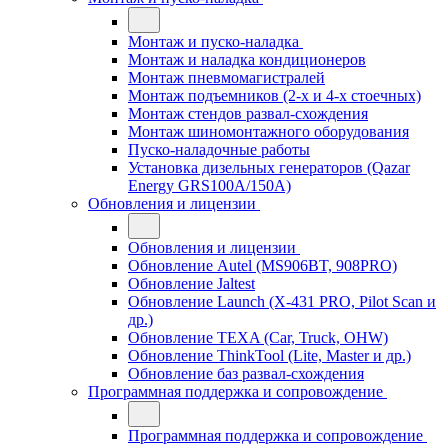
Монтаж и пуско-наладка
Монтаж и наладка кондиционеров
Монтаж пневмомагистралей
Монтаж подъемников (2-х и 4-х стоечных)
Монтаж стендов развал-схождения
Монтаж шиномонтажного оборудования
Пуско-наладочные работы
Установка дизельных генераторов (Qazar
Energy GRS100A/150A)
Обновления и лицензии
Обновления и лицензии
Обновление Autel (MS906BT, 908PRO)
Обновление Jaltest
Обновление Launch (X-431 PRO, Pilot Scan и
др.)
Обновление TEXA (Car, Truck, OHW)
Обновление ThinkTool (Lite, Master и др.)
Обновление баз развал-схождения
Программная поддержка и сопровождение
Программная поддержка и сопровождение