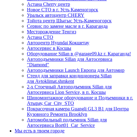
Астана Cherry центр
Новое СТО в г. Усть Каменогорск
Уральск автоцентр CHERY
Тойота центр Шыгыс Усть-Каменогорск
Сервис по замене масле в г. Караганда
Месторождение Тенгиз
Астана СТО
Автоцентр Hyundai Кокшетау
Автосервис в Косшы
Оборудование Sillan в @garage09.kz г. Караганда!
Автоподъемники Sillan для Автосервиса
"Diamond"
Автоподъемники Launch Европа для Автомир
Стенд для заправки кондиционера Sillan
для Avtoklimat.shmkent
2-х Стоечный Автоподъемник Sillan для
Автосервиса Lion Service, в п. Косшы
Шиномонтажное оборудование и Подъемники в г.
Атырау, Car_City_STO
Покрасочная камера Guangli GL3 B1 для Центра
Кузовного Ремонта Brooklyn
Автомобильный подъемник Sillan для
Автосервиса Bort01_Car_Service
Мы есть в твоем городе