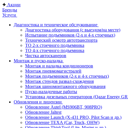
Акции
Бренды
Услуги
Диагностика и техническое обслуживание
Диагностика оборудования (с выездом/на месте)
Испытание подъемников (2-х и 4-х стоечных)
Технический осмотр автотранспорта
ТО 2-х стоечного подъемника
ТО 4-х стоечного подъемника
Чистка автосканеров
Монтаж и пуско-наладка
Монтаж и наладка кондиционеров
Монтаж пневмомагистралей
Монтаж подъемников (2-х и 4-х стоечных)
Монтаж стендов развал-схождения
Монтаж шиномонтажного оборудования
Пуско-наладочные работы
Установка дизельных генераторов (Qazar Energy G
Обновления и лицензии
Обновление Autel (MS906BT, 908PRO)
Обновление Jaltest
Обновление Launch (X-431 PRO, Pilot Scan и др.)
Обновление TEXA (Car, Truck, OHW)
Обновление ThinkTool (Lite, Master и др.)