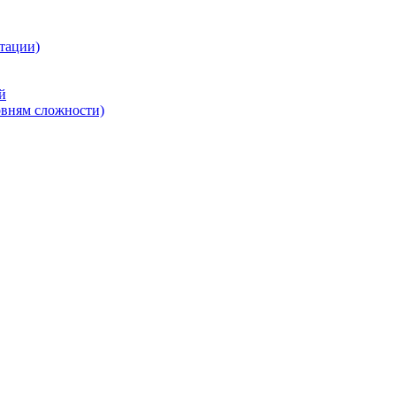
тации)
й
овням сложности)