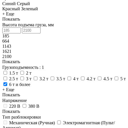
Синий
Серый
Красный
Зеленый
+ Еще
Показать
Высота подъема груза, мм
185
664
1143
1621
2100
Показать
Грузоподъемность
: 1
1.5 т
2 т
2.5 т
3 т
3.2 т
3.5 т
4 т
4.2 т
4.5 т
5 т
6 т и более
+ Еще
Показать
Напряжение
220 В
380 В
Показать
Тип разблокировки
Механическая (Ручная)
Электромагнитная (Пульт/
Автомат)