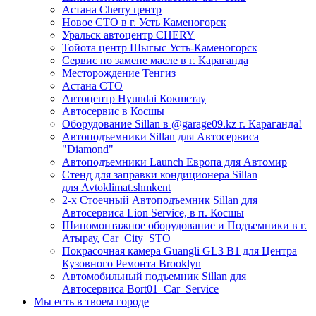
Астана Cherry центр
Новое СТО в г. Усть Каменогорск
Уральск автоцентр CHERY
Тойота центр Шыгыс Усть-Каменогорск
Сервис по замене масле в г. Караганда
Месторождение Тенгиз
Астана СТО
Автоцентр Hyundai Кокшетау
Автосервис в Косшы
Оборудование Sillan в @garage09.kz г. Караганда!
Автоподъемники Sillan для Автосервиса
"Diamond"
Автоподъемники Launch Европа для Автомир
Стенд для заправки кондиционера Sillan
для Avtoklimat.shmkent
2-х Стоечный Автоподъемник Sillan для
Автосервиса Lion Service, в п. Косшы
Шиномонтажное оборудование и Подъемники в г.
Атырау, Car_City_STO
Покрасочная камера Guangli GL3 B1 для Центра
Кузовного Ремонта Brooklyn
Автомобильный подъемник Sillan для
Автосервиса Bort01_Car_Service
Мы есть в твоем городе