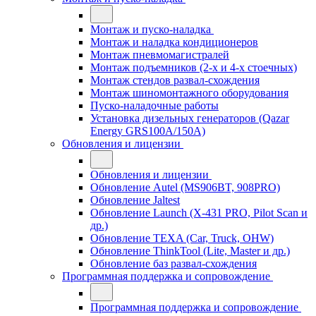
Монтаж и пуско-наладка
Монтаж и наладка кондиционеров
Монтаж пневмомагистралей
Монтаж подъемников (2-х и 4-х стоечных)
Монтаж стендов развал-схождения
Монтаж шиномонтажного оборудования
Пуско-наладочные работы
Установка дизельных генераторов (Qazar
Energy GRS100A/150A)
Обновления и лицензии
Обновления и лицензии
Обновление Autel (MS906BT, 908PRO)
Обновление Jaltest
Обновление Launch (X-431 PRO, Pilot Scan и
др.)
Обновление TEXA (Car, Truck, OHW)
Обновление ThinkTool (Lite, Master и др.)
Обновление баз развал-схождения
Программная поддержка и сопровождение
Программная поддержка и сопровождение