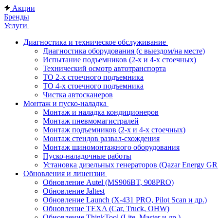
Акции
Бренды
Услуги
Диагностика и техническое обслуживание
Диагностика оборудования (с выездом/на месте)
Испытание подъемников (2-х и 4-х стоечных)
Технический осмотр автотранспорта
ТО 2-х стоечного подъемника
ТО 4-х стоечного подъемника
Чистка автосканеров
Монтаж и пуско-наладка
Монтаж и наладка кондиционеров
Монтаж пневмомагистралей
Монтаж подъемников (2-х и 4-х стоечных)
Монтаж стендов развал-схождения
Монтаж шиномонтажного оборудования
Пуско-наладочные работы
Установка дизельных генераторов (Qazar Energy G
Обновления и лицензии
Обновление Autel (MS906BT, 908PRO)
Обновление Jaltest
Обновление Launch (X-431 PRO, Pilot Scan и др.)
Обновление TEXA (Car, Truck, OHW)
Обновление ThinkTool (Lite, Master и др.)