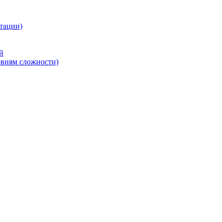
тации)
й
овням сложности)