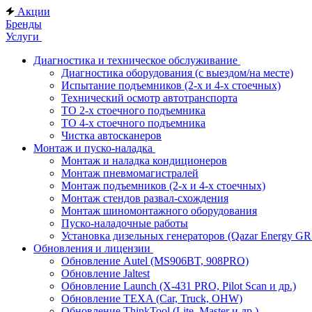
Акции
Бренды
Услуги
Диагностика и техническое обслуживание
Диагностика оборудования (с выездом/на месте)
Испытание подъемников (2-х и 4-х стоечных)
Технический осмотр автотранспорта
ТО 2-х стоечного подъемника
ТО 4-х стоечного подъемника
Чистка автосканеров
Монтаж и пуско-наладка
Монтаж и наладка кондиционеров
Монтаж пневмомагистралей
Монтаж подъемников (2-х и 4-х стоечных)
Монтаж стендов развал-схождения
Монтаж шиномонтажного оборудования
Пуско-наладочные работы
Установка дизельных генераторов (Qazar Energy G
Обновления и лицензии
Обновление Autel (MS906BT, 908PRO)
Обновление Jaltest
Обновление Launch (X-431 PRO, Pilot Scan и др.)
Обновление TEXA (Car, Truck, OHW)
Обновление ThinkTool (Lite, Master и др.)