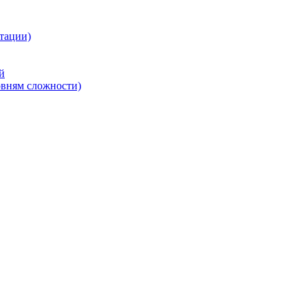
тации)
й
овням сложности)