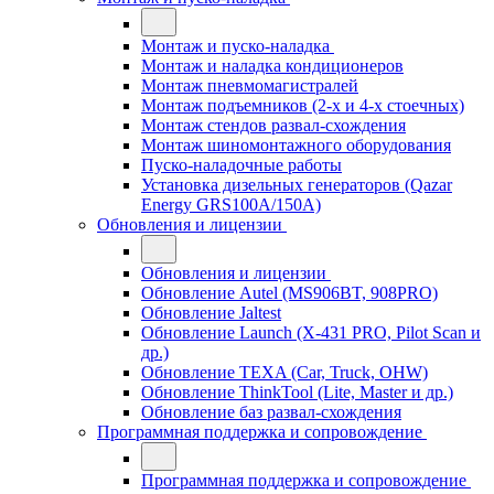
Монтаж и пуско-наладка
Монтаж и наладка кондиционеров
Монтаж пневмомагистралей
Монтаж подъемников (2-х и 4-х стоечных)
Монтаж стендов развал-схождения
Монтаж шиномонтажного оборудования
Пуско-наладочные работы
Установка дизельных генераторов (Qazar
Energy GRS100A/150A)
Обновления и лицензии
Обновления и лицензии
Обновление Autel (MS906BT, 908PRO)
Обновление Jaltest
Обновление Launch (X-431 PRO, Pilot Scan и
др.)
Обновление TEXA (Car, Truck, OHW)
Обновление ThinkTool (Lite, Master и др.)
Обновление баз развал-схождения
Программная поддержка и сопровождение
Программная поддержка и сопровождение