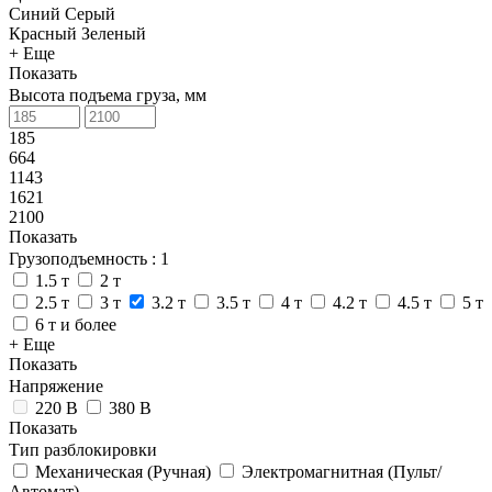
Синий
Серый
Красный
Зеленый
+ Еще
Показать
Высота подъема груза, мм
185
664
1143
1621
2100
Показать
Грузоподъемность
: 1
1.5 т
2 т
2.5 т
3 т
3.2 т
3.5 т
4 т
4.2 т
4.5 т
5 т
6 т и более
+ Еще
Показать
Напряжение
220 В
380 В
Показать
Тип разблокировки
Механическая (Ручная)
Электромагнитная (Пульт/
Автомат)