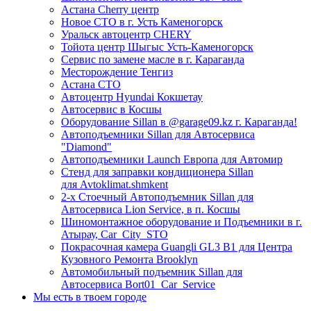
Астана Cherry центр
Новое СТО в г. Усть Каменогорск
Уральск автоцентр CHERY
Тойота центр Шыгыс Усть-Каменогорск
Сервис по замене масле в г. Караганда
Месторождение Тенгиз
Астана СТО
Автоцентр Hyundai Кокшетау
Автосервис в Косшы
Оборудование Sillan в @garage09.kz г. Караганда!
Автоподъемники Sillan для Автосервиса
"Diamond"
Автоподъемники Launch Европа для Автомир
Стенд для заправки кондиционера Sillan
для Avtoklimat.shmkent
2-х Стоечный Автоподъемник Sillan для
Автосервиса Lion Service, в п. Косшы
Шиномонтажное оборудование и Подъемники в г.
Атырау, Car_City_STO
Покрасочная камера Guangli GL3 B1 для Центра
Кузовного Ремонта Brooklyn
Автомобильный подъемник Sillan для
Автосервиса Bort01_Car_Service
Мы есть в твоем городе