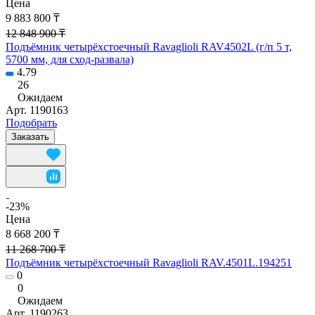
Цена
9 883 800 ₸
12 848 900 ₸
Подъёмник четырёхстоечный Ravaglioli RAV4502L (г/п 5 т,
5700 мм, для сход-развала)
4.79
26
Ожидаем
Арт.
1190163
Подобрать
Заказать
-23%
Цена
8 668 200 ₸
11 268 700 ₸
Подъёмник четырёхстоечный Ravaglioli RAV.4501L.194251
0
0
Ожидаем
Арт.
1190263