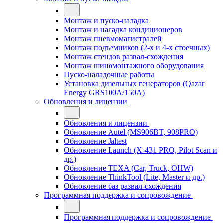
Монтаж и пуско-наладка
Монтаж и наладка кондиционеров
Монтаж пневмомагистралей
Монтаж подъемников (2-х и 4-х стоечных)
Монтаж стендов развал-схождения
Монтаж шиномонтажного оборудования
Пуско-наладочные работы
Установка дизельных генераторов (Qazar
Energy GRS100A/150A)
Обновления и лицензии
Обновления и лицензии
Обновление Autel (MS906BT, 908PRO)
Обновление Jaltest
Обновление Launch (X-431 PRO, Pilot Scan и
др.)
Обновление TEXA (Car, Truck, OHW)
Обновление ThinkTool (Lite, Master и др.)
Обновление баз развал-схождения
Программная поддержка и сопровождение
Программная поддержка и сопровождение