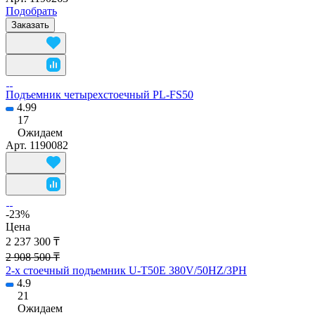
Подобрать
Заказать
Подъемник четырехстоечный PL-FS50
4.99
17
Ожидаем
Арт.
1190082
-23%
Цена
2 237 300 ₸
2 908 500 ₸
2-х стоечный подъемник U-T50E 380V/50HZ/3PH
4.9
21
Ожидаем