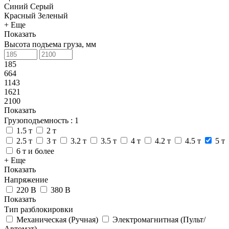
Синий
Серый
Красный
Зеленый
+ Еще
Показать
Высота подъема груза, мм
185
664
1143
1621
2100
Показать
Грузоподъемность
: 1
1.5 т
2 т
2.5 т
3 т
3.2 т
3.5 т
4 т
4.2 т
4.5 т
5 т
6 т и более
+ Еще
Показать
Напряжение
220 В
380 В
Показать
Тип разблокировки
Механическая (Ручная)
Электромагнитная (Пульт/
Автомат)