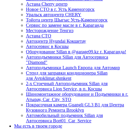
Астана Cherry центр
Новое СТО в г. Усть Каменогорск
Уральск автоцентр CHERY
Тойота центр Шыгыс Усть-Каменогорск
Сервис по замене масле в г. Караганда
Месторождение Тенгиз
Астана СТО
Автоцентр Hyundai Кокшетау
Автосервис в Косшы
Оборудование Sillan в @garage09.kz г. Караганда!
Автоподъемники Sillan для Автосервиса
"Diamond"
Автоподъемники Launch Европа для Автомир
Стенд для заправки кондиционера Sillan
для Avtoklimat.shmkent
2-х Стоечный Автоподъемник Sillan для
Автосервиса Lion Service, в п. Косшы
Шиномонтажное оборудование и Подъемники в г.
Атырау, Car_City_STO
Покрасочная камера Guangli GL3 B1 для Центра
Кузовного Ремонта Brooklyn
Автомобильный подъемник Sillan для
Автосервиса Bort01_Car_Service
Мы есть в твоем городе