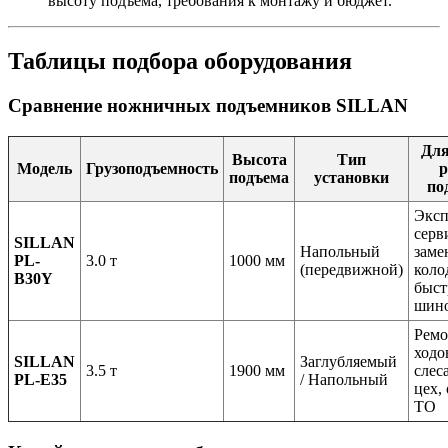
высоту подъема, требования к монтажу и бюджет.
Таблицы подбора оборудования
Сравнение ножничных подъемников SILLAN
Для
Высота
Тип
Модель
Грузоподъемность
р
подъема
установки
по
Эксп
серв
SILLAN
Напольный
заме
PL-
3.0 т
1000 мм
(передвижной)
коло
B30Y
быс
шин
Ремо
ходо
SILLAN
Заглубляемый
3.5 т
1900 мм
слес
PL-E35
/ Напольный
цех,
ТО