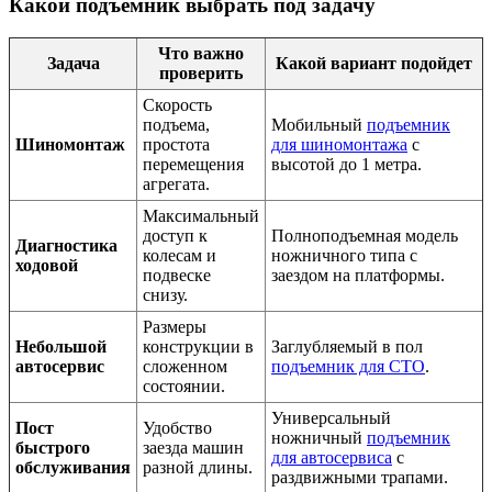
Какой подъемник выбрать под задачу
Что важно
Задача
Какой вариант подойдет
проверить
Скорость
подъема,
Мобильный
подъемник
Шиномонтаж
простота
для шиномонтажа
с
перемещения
высотой до 1 метра.
агрегата.
Максимальный
доступ к
Полноподъемная модель
Диагностика
колесам и
ножничного типа с
ходовой
подвеске
заездом на платформы.
снизу.
Размеры
Небольшой
конструкции в
Заглубляемый в пол
автосервис
сложенном
подъемник для СТО
.
состоянии.
Универсальный
Пост
Удобство
ножничный
подъемник
быстрого
заезда машин
для автосервиса
с
обслуживания
разной длины.
раздвижными трапами.