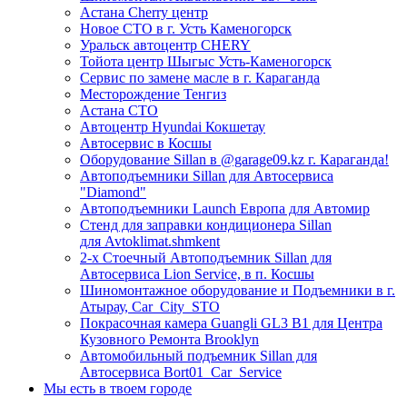
Астана Cherry центр
Новое СТО в г. Усть Каменогорск
Уральск автоцентр CHERY
Тойота центр Шыгыс Усть-Каменогорск
Сервис по замене масле в г. Караганда
Месторождение Тенгиз
Астана СТО
Автоцентр Hyundai Кокшетау
Автосервис в Косшы
Оборудование Sillan в @garage09.kz г. Караганда!
Автоподъемники Sillan для Автосервиса
"Diamond"
Автоподъемники Launch Европа для Автомир
Стенд для заправки кондиционера Sillan
для Avtoklimat.shmkent
2-х Стоечный Автоподъемник Sillan для
Автосервиса Lion Service, в п. Косшы
Шиномонтажное оборудование и Подъемники в г.
Атырау, Car_City_STO
Покрасочная камера Guangli GL3 B1 для Центра
Кузовного Ремонта Brooklyn
Автомобильный подъемник Sillan для
Автосервиса Bort01_Car_Service
Мы есть в твоем городе