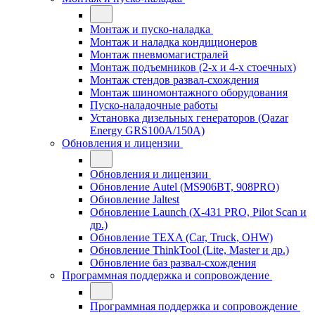
Монтаж и пуско-наладка
Монтаж и наладка кондиционеров
Монтаж пневмомагистралей
Монтаж подъемников (2-х и 4-х стоечных)
Монтаж стендов развал-схождения
Монтаж шиномонтажного оборудования
Пуско-наладочные работы
Установка дизельных генераторов (Qazar
Energy GRS100A/150A)
Обновления и лицензии
Обновления и лицензии
Обновление Autel (MS906BT, 908PRO)
Обновление Jaltest
Обновление Launch (X-431 PRO, Pilot Scan и
др.)
Обновление TEXA (Car, Truck, OHW)
Обновление ThinkTool (Lite, Master и др.)
Обновление баз развал-схождения
Программная поддержка и сопровождение
Программная поддержка и сопровождение