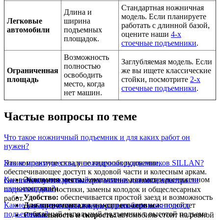
Стандартная ножничная
Длина и
модель. Если планируете
Легковые
ширина
работать с длинной базой,
автомобили
подъемных
оцените наши
4-х
площадок.
стоечные подъемники
.
Возможность
Заглубляемая модель. Если
полностью
Ограниченная
же вы ищете классические
освободить
площадь
стойки, посмотрите
2-х
место, когда
стоечные подъемники
.
нет машин.
Частые вопросы по теме
Что такое ножничный подъемник и для каких работ он
нужен?
Это компактное складное гидрооборудование,
Какие преимущества у ножничных подъемников SILLAN?
обеспечивающее доступ к ходовой части и колесным аркам.
Как выбрать ножничный подъемник для автосервиса или
Экономия места:
компактен и незаметен в сложенном
Он используется для быстрого шиномонтажа, осмотра
шиномонтажа?
состоянии.
подвески, диагностики, замены колодок и общеслесарных
Удобство:
обеспечивается простой заезд и возможность
работ.
Какие характеристики важны при выборе ножничного
Для шиномонтажа и экспресс-сервиса:
подойдет
свободно открывать двери автомобиля.
подъемника?
мобильный напольный подъемник с высотой подъема
Стабильность и скорость:
автомобиль стоит на ровной