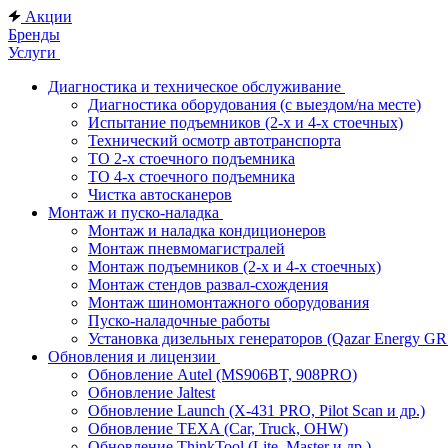
Акции
Бренды
Услуги
Диагностика и техническое обслуживание
Диагностика оборудования (с выездом/на месте)
Испытание подъемников (2-х и 4-х стоечных)
Технический осмотр автотранспорта
ТО 2-х стоечного подъемника
ТО 4-х стоечного подъемника
Чистка автосканеров
Монтаж и пуско-наладка
Монтаж и наладка кондиционеров
Монтаж пневмомагистралей
Монтаж подъемников (2-х и 4-х стоечных)
Монтаж стендов развал-схождения
Монтаж шиномонтажного оборудования
Пуско-наладочные работы
Установка дизельных генераторов (Qazar Energy G
Обновления и лицензии
Обновление Autel (MS906BT, 908PRO)
Обновление Jaltest
Обновление Launch (X-431 PRO, Pilot Scan и др.)
Обновление TEXA (Car, Truck, OHW)
Обновление ThinkTool (Lite, Master и др.)