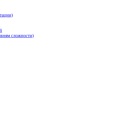
тации)
й
овням сложности)