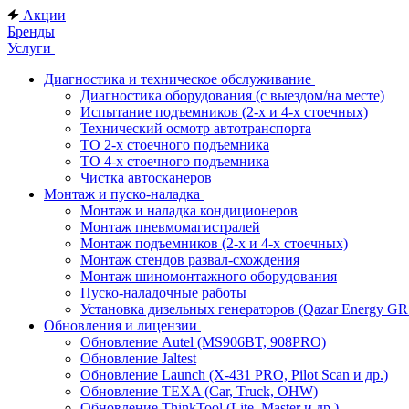
Акции
Бренды
Услуги
Диагностика и техническое обслуживание
Диагностика оборудования (с выездом/на месте)
Испытание подъемников (2-х и 4-х стоечных)
Технический осмотр автотранспорта
ТО 2-х стоечного подъемника
ТО 4-х стоечного подъемника
Чистка автосканеров
Монтаж и пуско-наладка
Монтаж и наладка кондиционеров
Монтаж пневмомагистралей
Монтаж подъемников (2-х и 4-х стоечных)
Монтаж стендов развал-схождения
Монтаж шиномонтажного оборудования
Пуско-наладочные работы
Установка дизельных генераторов (Qazar Energy G
Обновления и лицензии
Обновление Autel (MS906BT, 908PRO)
Обновление Jaltest
Обновление Launch (X-431 PRO, Pilot Scan и др.)
Обновление TEXA (Car, Truck, OHW)
Обновление ThinkTool (Lite, Master и др.)