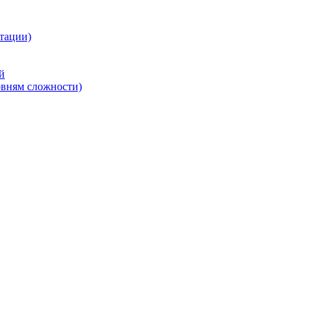
тации)
й
овням сложности)