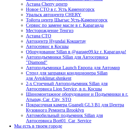
Астана Cherry центр
Новое СТО в г. Усть Каменогорск
Уральск автоцентр CHERY
Тойота центр Шыгыс Усть-Каменогорск
Сервис по замене масле в г. Караганда
Месторождение Тенгиз
Астана СТО
Автоцентр Hyundai Кокшетау
Автосервис в Косшы
Оборудование Sillan в @garage09.kz г. Караганда!
Автоподъемники Sillan для Автосервиса
"Diamond"
Автоподъемники Launch Европа для Автомир
Стенд для заправки кондиционера Sillan
для Avtoklimat.shmkent
2-х Стоечный Автоподъемник Sillan для
Автосервиса Lion Service, в п. Косшы
Шиномонтажное оборудование и Подъемники в г.
Атырау, Car_City_STO
Покрасочная камера Guangli GL3 B1 для Центра
Кузовного Ремонта Brooklyn
Автомобильный подъемник Sillan для
Автосервиса Bort01_Car_Service
Мы есть в твоем городе