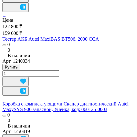
Цена
122 800 ₸
159 600 ₸
Тестер АКБ Autel MaxiBAS BT506, 2000 CCA
0
0
В наличии
Арт.
1240034
Купить
Коробка с комплектующими Сканер диагностический Autel
MaxySYS 906 запасной, Уценка, код: 060125-0003
0
0
В наличии
Арт.
1250419