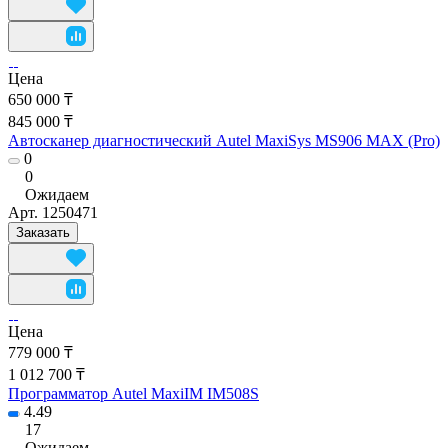
Цена
650 000 ₸
845 000 ₸
Автосканер диагностический Autel MaxiSys MS906 MAX (Pro)
0
0
Ожидаем
Арт.
1250471
Заказать
Цена
779 000 ₸
1 012 700 ₸
Программатор Autel MaxiIM IM508S
4.49
17
Ожидаем