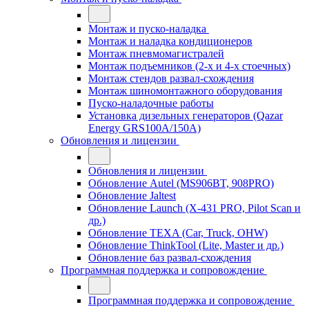
Монтаж и пуско-наладка
Монтаж и наладка кондиционеров
Монтаж пневмомагистралей
Монтаж подъемников (2-х и 4-х стоечных)
Монтаж стендов развал-схождения
Монтаж шиномонтажного оборудования
Пуско-наладочные работы
Установка дизельных генераторов (Qazar
Energy GRS100A/150A)
Обновления и лицензии
Обновления и лицензии
Обновление Autel (MS906BT, 908PRO)
Обновление Jaltest
Обновление Launch (X-431 PRO, Pilot Scan и
др.)
Обновление TEXA (Car, Truck, OHW)
Обновление ThinkTool (Lite, Master и др.)
Обновление баз развал-схождения
Программная поддержка и сопровождение
Программная поддержка и сопровождение