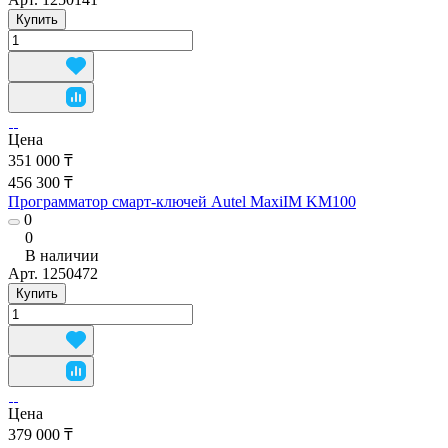
Купить
Цена
351 000 ₸
456 300 ₸
Программатор смарт-ключей Autel MaxiIM KM100
0
0
В наличии
Арт.
1250472
Купить
Цена
379 000 ₸