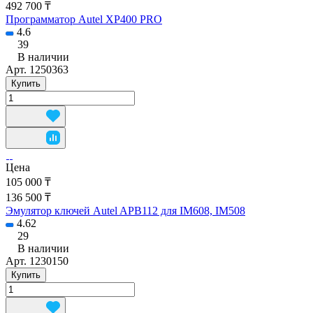
492 700 ₸
Программатор Autel XP400 PRO
4.6
39
В наличии
Арт.
1250363
Купить
Цена
105 000 ₸
136 500 ₸
Эмулятор ключей Autel APB112 для IM608, IM508
4.62
29
В наличии
Арт.
1230150
Купить