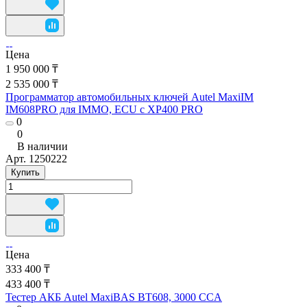
Цена
1 950 000 ₸
2 535 000 ₸
Программатор автомобильных ключей Autel MaxiIM
IM608PRO для IMMO, ECU с XP400 PRO
0
0
В наличии
Арт.
1250222
Купить
Цена
333 400 ₸
433 400 ₸
Тестер АКБ Autel MaxiBAS BT608, 3000 CCA