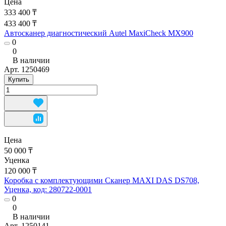
Цена
333 400 ₸
433 400 ₸
Автосканер диагностический Autel MaxiCheck MX900
0
0
В наличии
Арт.
1250469
Купить
Цена
50 000 ₸
Уценка
120 000 ₸
Коробка с комплектующими Сканер MAXI DAS DS708,
Уценка, код: 280722-0001
0
0
В наличии
Арт.
1250141