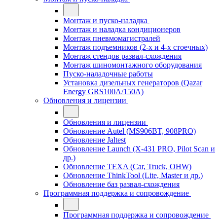
Монтаж и пуско-наладка
Монтаж и наладка кондиционеров
Монтаж пневмомагистралей
Монтаж подъемников (2-х и 4-х стоечных)
Монтаж стендов развал-схождения
Монтаж шиномонтажного оборудования
Пуско-наладочные работы
Установка дизельных генераторов (Qazar
Energy GRS100A/150A)
Обновления и лицензии
Обновления и лицензии
Обновление Autel (MS906BT, 908PRO)
Обновление Jaltest
Обновление Launch (X-431 PRO, Pilot Scan и
др.)
Обновление TEXA (Car, Truck, OHW)
Обновление ThinkTool (Lite, Master и др.)
Обновление баз развал-схождения
Программная поддержка и сопровождение
Программная поддержка и сопровождение