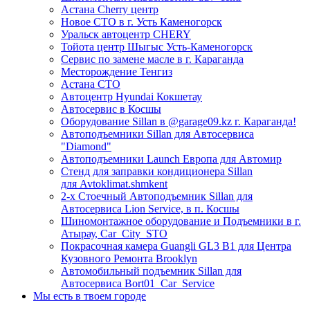
Астана Cherry центр
Новое СТО в г. Усть Каменогорск
Уральск автоцентр CHERY
Тойота центр Шыгыс Усть-Каменогорск
Сервис по замене масле в г. Караганда
Месторождение Тенгиз
Астана СТО
Автоцентр Hyundai Кокшетау
Автосервис в Косшы
Оборудование Sillan в @garage09.kz г. Караганда!
Автоподъемники Sillan для Автосервиса
"Diamond"
Автоподъемники Launch Европа для Автомир
Стенд для заправки кондиционера Sillan
для Avtoklimat.shmkent
2-х Стоечный Автоподъемник Sillan для
Автосервиса Lion Service, в п. Косшы
Шиномонтажное оборудование и Подъемники в г.
Атырау, Car_City_STO
Покрасочная камера Guangli GL3 B1 для Центра
Кузовного Ремонта Brooklyn
Автомобильный подъемник Sillan для
Автосервиса Bort01_Car_Service
Мы есть в твоем городе