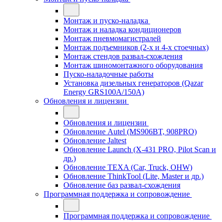
Монтаж и пуско-наладка
Монтаж и наладка кондиционеров
Монтаж пневмомагистралей
Монтаж подъемников (2-х и 4-х стоечных)
Монтаж стендов развал-схождения
Монтаж шиномонтажного оборудования
Пуско-наладочные работы
Установка дизельных генераторов (Qazar
Energy GRS100A/150A)
Обновления и лицензии
Обновления и лицензии
Обновление Autel (MS906BT, 908PRO)
Обновление Jaltest
Обновление Launch (X-431 PRO, Pilot Scan и
др.)
Обновление TEXA (Car, Truck, OHW)
Обновление ThinkTool (Lite, Master и др.)
Обновление баз развал-схождения
Программная поддержка и сопровождение
Программная поддержка и сопровождение