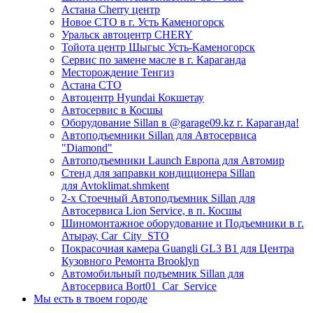
Астана Cherry центр
Новое СТО в г. Усть Каменогорск
Уральск автоцентр CHERY
Тойота центр Шыгыс Усть-Каменогорск
Сервис по замене масле в г. Караганда
Месторождение Тенгиз
Астана СТО
Автоцентр Hyundai Кокшетау
Автосервис в Косшы
Оборудование Sillan в @garage09.kz г. Караганда!
Автоподъемники Sillan для Автосервиса
"Diamond"
Автоподъемники Launch Европа для Автомир
Стенд для заправки кондиционера Sillan
для Avtoklimat.shmkent
2-х Стоечный Автоподъемник Sillan для
Автосервиса Lion Service, в п. Косшы
Шиномонтажное оборудование и Подъемники в г.
Атырау, Car_City_STO
Покрасочная камера Guangli GL3 B1 для Центра
Кузовного Ремонта Brooklyn
Автомобильный подъемник Sillan для
Автосервиса Bort01_Car_Service
Мы есть в твоем городе