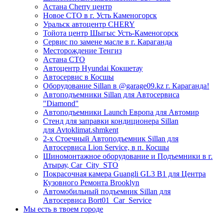
Астана Cherry центр
Новое СТО в г. Усть Каменогорск
Уральск автоцентр CHERY
Тойота центр Шыгыс Усть-Каменогорск
Сервис по замене масле в г. Караганда
Месторождение Тенгиз
Астана СТО
Автоцентр Hyundai Кокшетау
Автосервис в Косшы
Оборудование Sillan в @garage09.kz г. Караганда!
Автоподъемники Sillan для Автосервиса
"Diamond"
Автоподъемники Launch Европа для Автомир
Стенд для заправки кондиционера Sillan
для Avtoklimat.shmkent
2-х Стоечный Автоподъемник Sillan для
Автосервиса Lion Service, в п. Косшы
Шиномонтажное оборудование и Подъемники в г.
Атырау, Car_City_STO
Покрасочная камера Guangli GL3 B1 для Центра
Кузовного Ремонта Brooklyn
Автомобильный подъемник Sillan для
Автосервиса Bort01_Car_Service
Мы есть в твоем городе