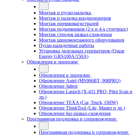
Монтаж и пуско-наладка
Монтаж и наладка кондиционеров
Монтаж пневмомагистралей
Монтаж подъемников (2-х и 4-х стоечных)
Монтаж стендов развал-схождения
Монтаж шиномонтажного оборудования
Пуско-наладочные работы
Установка дизельных генераторов (Qazar
Energy GRS100A/150A)
Обновления и лицензии
Обновления и лицензии
Обновление Autel (MS906BT, 908PRO)
Обновление Jaltest
Обновление Launch (X-431 PRO, Pilot Scan и
др.)
Обновление TEXA (Car, Truck, OHW)
Обновление ThinkTool (Lite, Master и др.)
Обновление баз развал-схождения
Программная поддержка и сопровождение
Программная поддержка и сопровождение