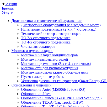
Акции
Бренды
Услуги
Диагностика и техническое обслуживание
Диагностика оборудования (с выездом/на месте)
Испытание подъемников (2-х и 4-х стоечных)
Технический осмотр автотранспорта
ТО 2-х стоечного подъемника
ТО 4-х стоечного подъемника
Чистка автосканеров
Монтаж и пуско-наладка
Монтаж и наладка кондиционеров
Монтаж пневмомагистралей
Монтаж подъемников (2-х и 4-х стоечных)
Монтаж стендов развал-схождения
Монтаж шиномонтажного оборудования
Пуско-наладочные работы
Установка дизельных генераторов (Qazar Energy G
Обновления и лицензии
Обновление Autel (MS906BT, 908PRO)
Обновление Jaltest
Обновление Launch (X-431 PRO, Pilot Scan и др.)
Обновление TEXA (Car, Truck, OHW)
Обновление ThinkTool (Lite, Master и др.)