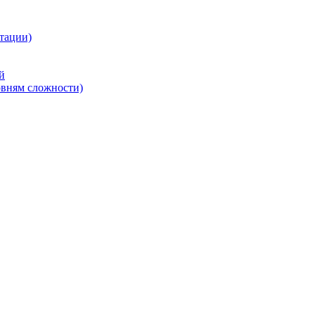
тации)
й
овням сложности)