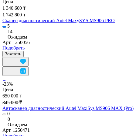
Цена
1 340 600 ₸
1 742 800 ₸
Сканер диагностический Autel MaxySYS MS906 PRO
5
14
Ожидаем
Арт.
1250056
Подобрать
Заказать
-23%
Цена
650 000 ₸
845 000 ₸
Автосканер диагностический Autel MaxiSys MS906 MAX (Pro)
0
0
Ожидаем
Арт.
1250471
Подобрать