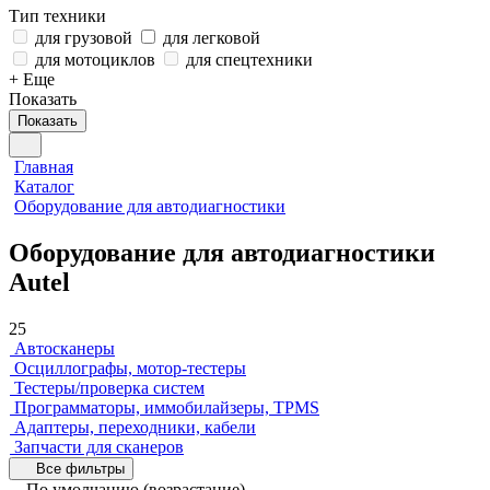
Тип техники
для грузовой
для легковой
для мотоциклов
для спецтехники
+ Еще
Показать
Показать
Главная
Каталог
Оборудование для автодиагностики
Оборудование для автодиагностики
Autel
25
Автосканеры
Осциллографы, мотор-тестеры
Тестеры/проверка систем
Программаторы, иммобилайзеры, TPMS
Адаптеры, переходники, кабели
Запчасти для сканеров
Все фильтры
По умолчанию (возрастание)