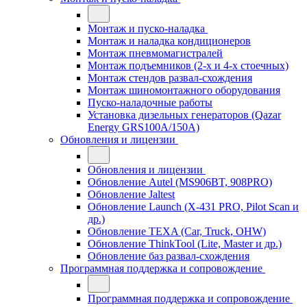
Монтаж и пуско-наладка
Монтаж и наладка кондиционеров
Монтаж пневмомагистралей
Монтаж подъемников (2-х и 4-х стоечных)
Монтаж стендов развал-схождения
Монтаж шиномонтажного оборудования
Пуско-наладочные работы
Установка дизельных генераторов (Qazar
Energy GRS100A/150A)
Обновления и лицензии
Обновления и лицензии
Обновление Autel (MS906BT, 908PRO)
Обновление Jaltest
Обновление Launch (X-431 PRO, Pilot Scan и
др.)
Обновление TEXA (Car, Truck, OHW)
Обновление ThinkTool (Lite, Master и др.)
Обновление баз развал-схождения
Программная поддержка и сопровождение
Программная поддержка и сопровождение