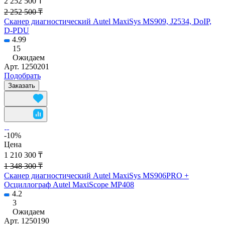
2 252 500 ₸
2 252 500 ₸
Сканер диагностический Autel MaxiSys MS909, J2534, DoIP,
D-PDU
4.99
15
Ожидаем
Арт.
1250201
Подобрать
Заказать
-10%
Цена
1 210 300 ₸
1 348 300 ₸
Сканер диагностический Autel MaxiSys MS906PRO +
Осциллограф Autel MaxiScope MP408
4.2
3
Ожидаем
Арт.
1250190