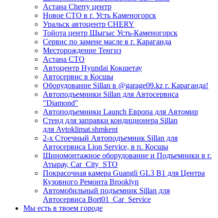
Астана Cherry центр
Новое СТО в г. Усть Каменогорск
Уральск автоцентр CHERY
Тойота центр Шыгыс Усть-Каменогорск
Сервис по замене масле в г. Караганда
Месторождение Тенгиз
Астана СТО
Автоцентр Hyundai Кокшетау
Автосервис в Косшы
Оборудование Sillan в @garage09.kz г. Караганда!
Автоподъемники Sillan для Автосервиса
"Diamond"
Автоподъемники Launch Европа для Автомир
Стенд для заправки кондиционера Sillan
для Avtoklimat.shmkent
2-х Стоечный Автоподъемник Sillan для
Автосервиса Lion Service, в п. Косшы
Шиномонтажное оборудование и Подъемники в г.
Атырау, Car_City_STO
Покрасочная камера Guangli GL3 B1 для Центра
Кузовного Ремонта Brooklyn
Автомобильный подъемник Sillan для
Автосервиса Bort01_Car_Service
Мы есть в твоем городе