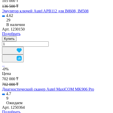
105 000 ₸
136 500 ₸
Эмулятор ключей Autel APB112 для IM608, IM508
4.62
29
В наличии
Арт.
1230150
Подобрать
Купить
-0%
Цена
702 000 ₸
702 000 ₸
Диагностический сканер Autel MaxiCOM MK906 Pro
4.7
9
Ожидаем
Арт.
1250364
Подобрать