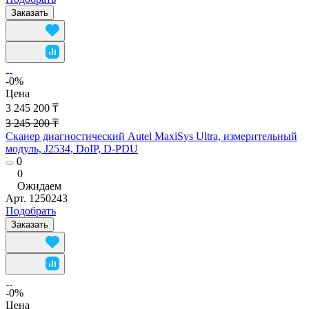
Заказать
-0%
Цена
3 245 200 ₸
3 245 200 ₸
Сканер диагностический Autel MaxiSys Ultra, измерительный
модуль, J2534, DoIP, D-PDU
0
0
Ожидаем
Арт.
1250243
Подобрать
Заказать
-0%
Цена