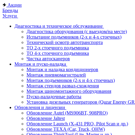
Акции
Бренды
Услуги
Диагностика и техническое обслуживание
Диагностика оборудования (с выездом/на месте)
Испытание подъемников (2-х и 4-х стоечных)
Технический осмотр автотранспорта
ТО 2-х стоечного подъемника
ТО 4-х стоечного подъемника
Чистка автосканеров
Монтаж и пуско-наладка
Монтаж и наладка кондиционеров
Монтаж пневмомагистралей
Монтаж подъемников (2-х и 4-х стоечных)
Монтаж стендов развал-схождения
Монтаж шиномонтажного оборудования
Пуско-наладочные работы
Установка дизельных генераторов (Qazar Energy G
Обновления и лицензии
Обновление Autel (MS906BT, 908PRO)
Обновление Jaltest
Обновление Launch (X-431 PRO, Pilot Scan и др.)
Обновление TEXA (Car, Truck, OHW)
Обновление ThinkTool (Lite, Master и др.)