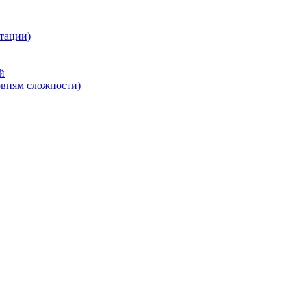
тации)
й
овням сложности)