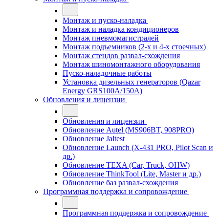
Монтаж и пуско-наладка
Монтаж и наладка кондиционеров
Монтаж пневмомагистралей
Монтаж подъемников (2-х и 4-х стоечных)
Монтаж стендов развал-схождения
Монтаж шиномонтажного оборудования
Пуско-наладочные работы
Установка дизельных генераторов (Qazar
Energy GRS100A/150A)
Обновления и лицензии
Обновления и лицензии
Обновление Autel (MS906BT, 908PRO)
Обновление Jaltest
Обновление Launch (X-431 PRO, Pilot Scan и
др.)
Обновление TEXA (Car, Truck, OHW)
Обновление ThinkTool (Lite, Master и др.)
Обновление баз развал-схождения
Программная поддержка и сопровождение
Программная поддержка и сопровождение