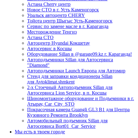
Астана Cherry центр
Новое СТО в г. Усть Каменогорск
Уральск автоцентр CHERY
Тойота центр Шыгыс Усть-Каменогорск
Сервис по замене масле в г. Караганда
Месторождение Тенгиз
Астана СТО
Автоцентр Hyundai Кокшетау
Автосервис в Косшы
Оборудование Sillan в @garage09.kz г. Караганда!
Автоподъемники Sillan для Автосервиса
"Diamond"
Автоподъемники Launch Европа для Автомир
Стенд для заправки кондиционера Sillan
для Avtoklimat.shmkent
2-х Стоечный Автоподъемник Sillan для
Автосервиса Lion Service, в п. Косшы
Шиномонтажное оборудование и Подъемники в г.
Атырау, Car_City_STO
Покрасочная камера Guangli GL3 B1 для Центра
Кузовного Ремонта Brooklyn
Автомобильный подъемник Sillan для
Автосервиса Bort01_Car_Service
Мы есть в твоем городе