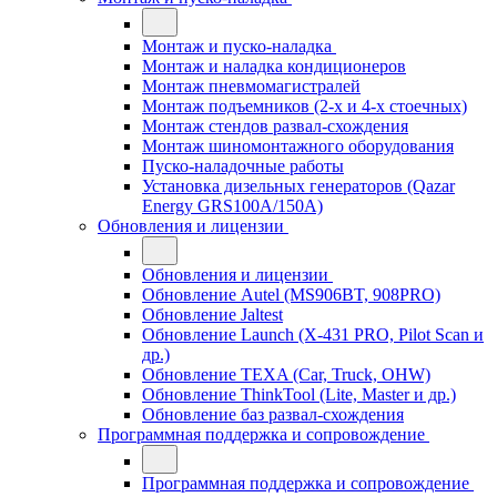
Монтаж и пуско-наладка
Монтаж и наладка кондиционеров
Монтаж пневмомагистралей
Монтаж подъемников (2-х и 4-х стоечных)
Монтаж стендов развал-схождения
Монтаж шиномонтажного оборудования
Пуско-наладочные работы
Установка дизельных генераторов (Qazar
Energy GRS100A/150A)
Обновления и лицензии
Обновления и лицензии
Обновление Autel (MS906BT, 908PRO)
Обновление Jaltest
Обновление Launch (X-431 PRO, Pilot Scan и
др.)
Обновление TEXA (Car, Truck, OHW)
Обновление ThinkTool (Lite, Master и др.)
Обновление баз развал-схождения
Программная поддержка и сопровождение
Программная поддержка и сопровождение