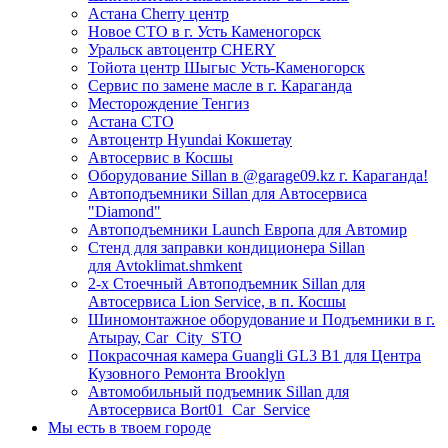
Астана Cherry центр
Новое СТО в г. Усть Каменогорск
Уральск автоцентр CHERY
Тойота центр Шыгыс Усть-Каменогорск
Сервис по замене масле в г. Караганда
Месторождение Тенгиз
Астана СТО
Автоцентр Hyundai Кокшетау
Автосервис в Косшы
Оборудование Sillan в @garage09.kz г. Караганда!
Автоподъемники Sillan для Автосервиса
"Diamond"
Автоподъемники Launch Европа для Автомир
Стенд для заправки кондиционера Sillan
для Avtoklimat.shmkent
2-х Стоечный Автоподъемник Sillan для
Автосервиса Lion Service, в п. Косшы
Шиномонтажное оборудование и Подъемники в г.
Атырау, Car_City_STO
Покрасочная камера Guangli GL3 B1 для Центра
Кузовного Ремонта Brooklyn
Автомобильный подъемник Sillan для
Автосервиса Bort01_Car_Service
Мы есть в твоем городе