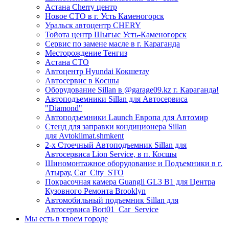
Астана Cherry центр
Новое СТО в г. Усть Каменогорск
Уральск автоцентр CHERY
Тойота центр Шыгыс Усть-Каменогорск
Сервис по замене масле в г. Караганда
Месторождение Тенгиз
Астана СТО
Автоцентр Hyundai Кокшетау
Автосервис в Косшы
Оборудование Sillan в @garage09.kz г. Караганда!
Автоподъемники Sillan для Автосервиса
"Diamond"
Автоподъемники Launch Европа для Автомир
Стенд для заправки кондиционера Sillan
для Avtoklimat.shmkent
2-х Стоечный Автоподъемник Sillan для
Автосервиса Lion Service, в п. Косшы
Шиномонтажное оборудование и Подъемники в г.
Атырау, Car_City_STO
Покрасочная камера Guangli GL3 B1 для Центра
Кузовного Ремонта Brooklyn
Автомобильный подъемник Sillan для
Автосервиса Bort01_Car_Service
Мы есть в твоем городе