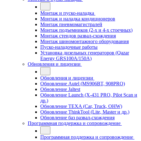
Монтаж и пуско-наладка
Монтаж и наладка кондиционеров
Монтаж пневмомагистралей
Монтаж подъемников (2-х и 4-х стоечных)
Монтаж стендов развал-схождения
Монтаж шиномонтажного оборудования
Пуско-наладочные работы
Установка дизельных генераторов (Qazar
Energy GRS100A/150A)
Обновления и лицензии
Обновления и лицензии
Обновление Autel (MS906BT, 908PRO)
Обновление Jaltest
Обновление Launch (X-431 PRO, Pilot Scan и
др.)
Обновление TEXA (Car, Truck, OHW)
Обновление ThinkTool (Lite, Master и др.)
Обновление баз развал-схождения
Программная поддержка и сопровождение
Программная поддержка и сопровождение