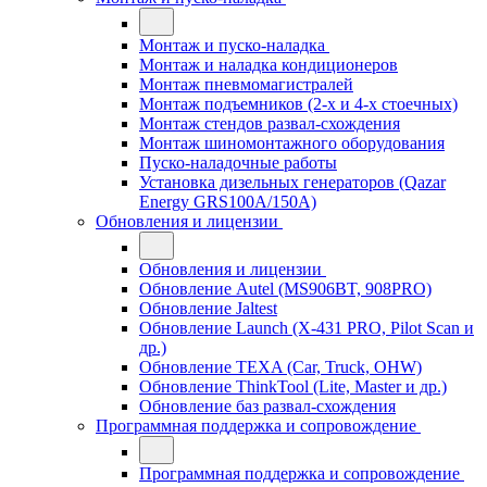
Монтаж и пуско-наладка
Монтаж и наладка кондиционеров
Монтаж пневмомагистралей
Монтаж подъемников (2-х и 4-х стоечных)
Монтаж стендов развал-схождения
Монтаж шиномонтажного оборудования
Пуско-наладочные работы
Установка дизельных генераторов (Qazar
Energy GRS100A/150A)
Обновления и лицензии
Обновления и лицензии
Обновление Autel (MS906BT, 908PRO)
Обновление Jaltest
Обновление Launch (X-431 PRO, Pilot Scan и
др.)
Обновление TEXA (Car, Truck, OHW)
Обновление ThinkTool (Lite, Master и др.)
Обновление баз развал-схождения
Программная поддержка и сопровождение
Программная поддержка и сопровождение