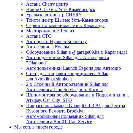
Астана Cherry центр
Новое СТО в г. Усть Каменогорск
Уральск автоцентр CHERY
Тойота центр Шыгыс Усть-Каменогорск
Сервис по замене масле в г. Караганда
Месторождение Тенгиз
Астана СТО
Автоцентр Hyundai Кокшетау
Автосервис в Косшы
Оборудование Sillan в @garage09.kz г. Караганда!
Автоподъемники Sillan для Автосервиса
"Diamond"
Автоподъемники Launch Европа для Автомир
Стенд для заправки кондиционера Sillan
для Avtoklimat.shmkent
2-х Стоечный Автоподъемник Sillan для
Автосервиса Lion Service, в п. Косшы
Шиномонтажное оборудование и Подъемники в г.
Атырау, Car_City_STO
Покрасочная камера Guangli GL3 B1 для Центра
Кузовного Ремонта Brooklyn
Автомобильный подъемник Sillan для
Автосервиса Bort01_Car_Service
Мы есть в твоем городе