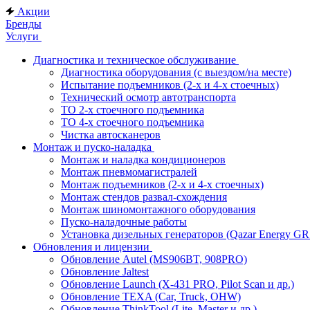
Акции
Бренды
Услуги
Диагностика и техническое обслуживание
Диагностика оборудования (с выездом/на месте)
Испытание подъемников (2-х и 4-х стоечных)
Технический осмотр автотранспорта
ТО 2-х стоечного подъемника
ТО 4-х стоечного подъемника
Чистка автосканеров
Монтаж и пуско-наладка
Монтаж и наладка кондиционеров
Монтаж пневмомагистралей
Монтаж подъемников (2-х и 4-х стоечных)
Монтаж стендов развал-схождения
Монтаж шиномонтажного оборудования
Пуско-наладочные работы
Установка дизельных генераторов (Qazar Energy G
Обновления и лицензии
Обновление Autel (MS906BT, 908PRO)
Обновление Jaltest
Обновление Launch (X-431 PRO, Pilot Scan и др.)
Обновление TEXA (Car, Truck, OHW)
Обновление ThinkTool (Lite, Master и др.)