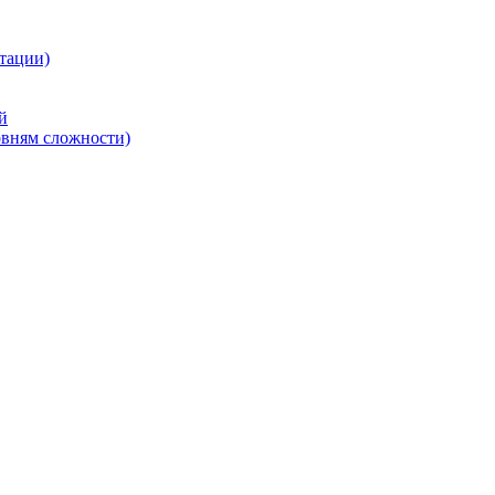
тации)
й
овням сложности)