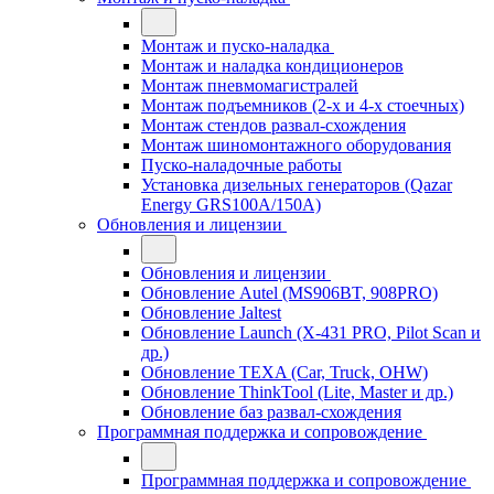
Монтаж и пуско-наладка
Монтаж и наладка кондиционеров
Монтаж пневмомагистралей
Монтаж подъемников (2-х и 4-х стоечных)
Монтаж стендов развал-схождения
Монтаж шиномонтажного оборудования
Пуско-наладочные работы
Установка дизельных генераторов (Qazar
Energy GRS100A/150A)
Обновления и лицензии
Обновления и лицензии
Обновление Autel (MS906BT, 908PRO)
Обновление Jaltest
Обновление Launch (X-431 PRO, Pilot Scan и
др.)
Обновление TEXA (Car, Truck, OHW)
Обновление ThinkTool (Lite, Master и др.)
Обновление баз развал-схождения
Программная поддержка и сопровождение
Программная поддержка и сопровождение