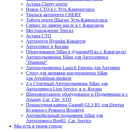
Астана Cherry центр
Новое СТО в г. Усть Каменогорск
Уральск автоцентр CHERY
Тойота центр Шыгыс Усть-Каменогорск
Сервис по замене масле в г. Караганда
Месторождение Тенгиз
Астана СТО
Автоцентр Hyundai Кокшетау
Автосервис в Косшы
Оборудование Sillan в @garage09.kz г. Караганда!
Автоподъемники Sillan для Автосервиса
"Diamond"
Автоподъемники Launch Европа для Автомир
Стенд для заправки кондиционера Sillan
для Avtoklimat.shmkent
2-х Стоечный Автоподъемник Sillan для
Автосервиса Lion Service, в п. Косшы
Шиномонтажное оборудование и Подъемники в г.
Атырау, Car_City_STO
Покрасочная камера Guangli GL3 B1 для Центра
Кузовного Ремонта Brooklyn
Автомобильный подъемник Sillan для
Автосервиса Bort01_Car_Service
Мы есть в твоем городе