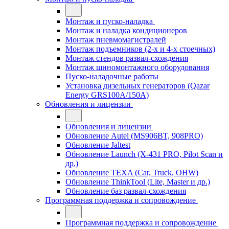
Монтаж и пуско-наладка
Монтаж и наладка кондиционеров
Монтаж пневмомагистралей
Монтаж подъемников (2-х и 4-х стоечных)
Монтаж стендов развал-схождения
Монтаж шиномонтажного оборудования
Пуско-наладочные работы
Установка дизельных генераторов (Qazar
Energy GRS100A/150A)
Обновления и лицензии
Обновления и лицензии
Обновление Autel (MS906BT, 908PRO)
Обновление Jaltest
Обновление Launch (X-431 PRO, Pilot Scan и
др.)
Обновление TEXA (Car, Truck, OHW)
Обновление ThinkTool (Lite, Master и др.)
Обновление баз развал-схождения
Программная поддержка и сопровождение
Программная поддержка и сопровождение