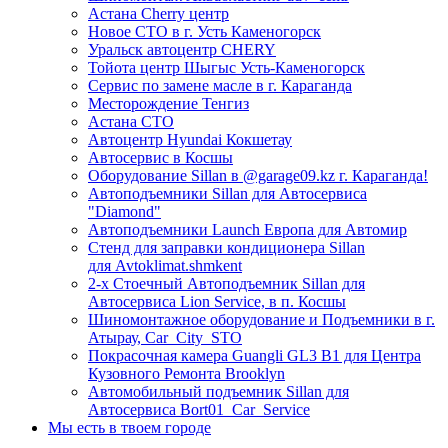
Астана Cherry центр
Новое СТО в г. Усть Каменогорск
Уральск автоцентр CHERY
Тойота центр Шыгыс Усть-Каменогорск
Сервис по замене масле в г. Караганда
Месторождение Тенгиз
Астана СТО
Автоцентр Hyundai Кокшетау
Автосервис в Косшы
Оборудование Sillan в @garage09.kz г. Караганда!
Автоподъемники Sillan для Автосервиса
"Diamond"
Автоподъемники Launch Европа для Автомир
Стенд для заправки кондиционера Sillan
для Avtoklimat.shmkent
2-х Стоечный Автоподъемник Sillan для
Автосервиса Lion Service, в п. Косшы
Шиномонтажное оборудование и Подъемники в г.
Атырау, Car_City_STO
Покрасочная камера Guangli GL3 B1 для Центра
Кузовного Ремонта Brooklyn
Автомобильный подъемник Sillan для
Автосервиса Bort01_Car_Service
Мы есть в твоем городе