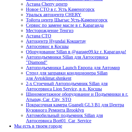
Астана Cherry центр
Новое СТО в г. Усть Каменогорск
Уральск автоцентр CHERY
Тойота центр Шыгыс Усть-Каменогорск
Сервис по замене масле в г. Караганда
Месторождение Тенгиз
Астана СТО
Автоцентр Hyundai Кокшетау
Автосервис в Косшы
Оборудование Sillan в @garage09.kz г. Караганда!
Автоподъемники Sillan для Автосервиса
"Diamond"
Автоподъемники Launch Европа для Автомир
Стенд для заправки кондиционера Sillan
для Avtoklimat.shmkent
2-х Стоечный Автоподъемник Sillan для
Автосервиса Lion Service, в п. Косшы
Шиномонтажное оборудование и Подъемники в г.
Атырау, Car_City_STO
Покрасочная камера Guangli GL3 B1 для Центра
Кузовного Ремонта Brooklyn
Автомобильный подъемник Sillan для
Автосервиса Bort01_Car_Service
Мы есть в твоем городе