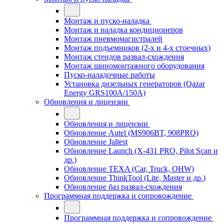
Монтаж и пуско-наладка
Монтаж и наладка кондиционеров
Монтаж пневмомагистралей
Монтаж подъемников (2-х и 4-х стоечных)
Монтаж стендов развал-схождения
Монтаж шиномонтажного оборудования
Пуско-наладочные работы
Установка дизельных генераторов (Qazar
Energy GRS100A/150A)
Обновления и лицензии
Обновления и лицензии
Обновление Autel (MS906BT, 908PRO)
Обновление Jaltest
Обновление Launch (X-431 PRO, Pilot Scan и
др.)
Обновление TEXA (Car, Truck, OHW)
Обновление ThinkTool (Lite, Master и др.)
Обновление баз развал-схождения
Программная поддержка и сопровождение
Программная поддержка и сопровождение