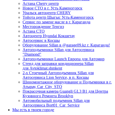
Астана Cherry центр
Новое СТО в г. Усть Каменогорск
Уральск автоцентр CHERY
Тойота центр Шыгыс Усть-Каменогорск
Сервис по замене масле в г. Караганда
Месторождение Тенгиз
Астана СТО
Автоцентр Hyundai Кокшетау
Автосервис в Косшы
Оборудование Sillan в @garage09.kz г. Караганда!
Автоподъемники Sillan для Автосервиса
"Diamond"
Автоподъемники Launch Европа для Автомир
Стенд для заправки кондиционера Sillan
для Avtoklimat.shmkent
2-х Стоечный Автоподъемник Sillan для
Автосервиса Lion Service, в п. Косшы
Шиномонтажное оборудование и Подъемники в г.
Атырау, Car_City_STO
Покрасочная камера Guangli GL3 B1 для Центра
Кузовного Ремонта Brooklyn
Автомобильный подъемник Sillan для
Автосервиса Bort01_Car_Service
Мы есть в твоем городе