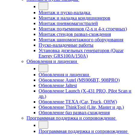
Монтаж и пуско-наладка
Монтаж и наладка кондиционеров
Монтаж пневмомагистралей
Монтаж подъемников (2-х и 4-х стоечных)
Монтаж стендов развал-схождения
Монтаж шиномонтажного оборудования
Пуско-наладочные работы
Установка дизельных генераторов (Qazar
Energy GRS100A/150A)
Обновления и лицензии
Обновления и лицензии
Обновление Autel (MS906BT, 908PRO)
Обновление Jaltest
Обновление Launch (X-431 PRO, Pilot Scan и
др.)
Обновление TEXA (Car, Truck, OHW)
Обновление ThinkTool (Lite, Master и др.)
Обновление баз развал-схождения
Программная поддержка и сопровождение
Программная поддержка и сопровождение