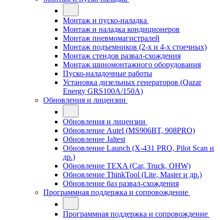
Монтаж и пуско-наладка
Монтаж и наладка кондиционеров
Монтаж пневмомагистралей
Монтаж подъемников (2-х и 4-х стоечных)
Монтаж стендов развал-схождения
Монтаж шиномонтажного оборудования
Пуско-наладочные работы
Установка дизельных генераторов (Qazar
Energy GRS100A/150A)
Обновления и лицензии
Обновления и лицензии
Обновление Autel (MS906BT, 908PRO)
Обновление Jaltest
Обновление Launch (X-431 PRO, Pilot Scan и
др.)
Обновление TEXA (Car, Truck, OHW)
Обновление ThinkTool (Lite, Master и др.)
Обновление баз развал-схождения
Программная поддержка и сопровождение
Программная поддержка и сопровождение