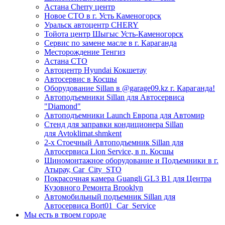
Астана Cherry центр
Новое СТО в г. Усть Каменогорск
Уральск автоцентр CHERY
Тойота центр Шыгыс Усть-Каменогорск
Сервис по замене масле в г. Караганда
Месторождение Тенгиз
Астана СТО
Автоцентр Hyundai Кокшетау
Автосервис в Косшы
Оборудование Sillan в @garage09.kz г. Караганда!
Автоподъемники Sillan для Автосервиса
"Diamond"
Автоподъемники Launch Европа для Автомир
Стенд для заправки кондиционера Sillan
для Avtoklimat.shmkent
2-х Стоечный Автоподъемник Sillan для
Автосервиса Lion Service, в п. Косшы
Шиномонтажное оборудование и Подъемники в г.
Атырау, Car_City_STO
Покрасочная камера Guangli GL3 B1 для Центра
Кузовного Ремонта Brooklyn
Автомобильный подъемник Sillan для
Автосервиса Bort01_Car_Service
Мы есть в твоем городе