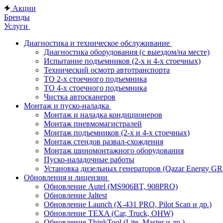
Акции
Бренды
Услуги
Диагностика и техническое обслуживание
Диагностика оборудования (с выездом/на месте)
Испытание подъемников (2-х и 4-х стоечных)
Технический осмотр автотранспорта
ТО 2-х стоечного подъемника
ТО 4-х стоечного подъемника
Чистка автосканеров
Монтаж и пуско-наладка
Монтаж и наладка кондиционеров
Монтаж пневмомагистралей
Монтаж подъемников (2-х и 4-х стоечных)
Монтаж стендов развал-схождения
Монтаж шиномонтажного оборудования
Пуско-наладочные работы
Установка дизельных генераторов (Qazar Energy G
Обновления и лицензии
Обновление Autel (MS906BT, 908PRO)
Обновление Jaltest
Обновление Launch (X-431 PRO, Pilot Scan и др.)
Обновление TEXA (Car, Truck, OHW)
Обновление ThinkTool (Lite, Master и др.)