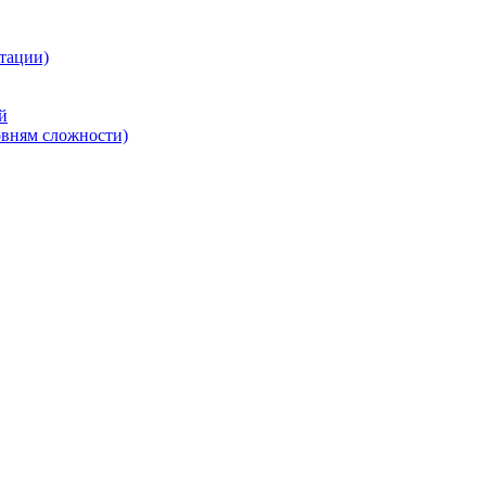
тации)
й
овням сложности)